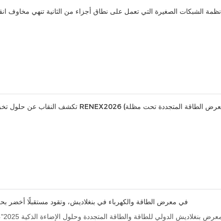
تتألق شركة AINEGY في معرض الطاقة والكهرباء في بنغلاديش، وتقود مستقبلًا أخض
دكا، 