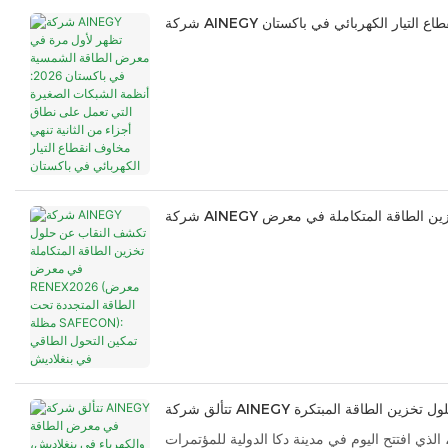
ر بحلول تخزين الطاقة المبتكرة
13 نوفمبر 2025 - في "معرض بنغلاديش الدولي للطاقة والطاقة المتجددة وحلول الإضاءة الذكية 2025"، الذي افتتح اليوم في مدينة دكا الدولية للمؤتمرات (ICCB) في بنغلاديش، تعرض شركة الابتكار