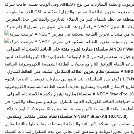
وفي الوقت نفسه، قامت شركة AINEGY بالترويج بقوة لحلول تخزين الطاقة التجارية والصناعية الشاملة الخاصة بها، والتي تتميز بمنتجات أساسية مثل أنظمة بطاريات الليثيوم المثبتة على الرفوف وأنظمة البطاريات من نوع
نطقة قد حظيا باهتمام كبير من العملاء التجاريين والصناعيين خلال المعرض.
لسلة AINEGY WallMount 5.0/10/16.0)
·
تتميز هذه السلسلة بتصميمها النحيف والخفيف، مما يجعلها مثالية للشقق السكنية الصغيرة في المدن اليونانية. يمكن تركيبها بسهولة على الجدران، مع خيارات سعة تتراوح من 5.0 كيلوواط/ساعة إلى 16.0 كيلوواط/ساعة لتلبية
·
تُوفر هذه السلسلة، التي تجمع بين بطاريات فوسفات الحديد الليثيوم (
LiFeP
م المنزلي (سلسلة AINEGY StackPro 10.0/15.0/20.0)
·
توسيع السعة بمرونة. توفر كل وحدة 5.0 كيلوواط ساعة، ويمكن تكديسها حتى 20.0 كيلوواط ساعة، لتلبية احتياجات الطاقة الكهربائية العالية للمنازل الريفية والمتوسطة والكبيرة في
نظام سكني متكامل ومكدس (سلسلة AINEGY StackAll 10.0/15.0)
·
ية، وتوفر قدرات خرج طاقة تتراوح من 5.0 كيلوواط إلى 7.5 كيلوواط. وهي تدعم التبديل السلس بين الشبكة الكهربائية والشبكة المستقلة، مما يجعلها مثالية للمنازل