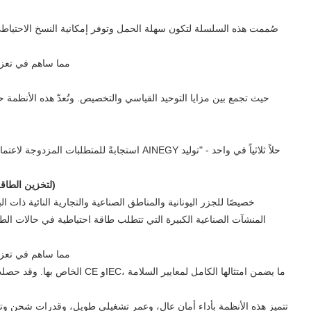
استجابةً للمتطلبات المزدوجة لاعتماد مركب
خزانة/حاوية تخزين الطاقة الشمسية والديزل الهجينة للشبكات الصغيرة (سلسلة AINEGY لتخزين الطاقة الشمسية والديزل الهجينة للشبكات الصغيرة 500/1000/2000)
المنشآت الصناعية الكبيرة التي تتطلب طاقة احتياطية في حالات ال
تتميز هذه الأنظمة بأداء أمان عالٍ، وعمر تشغيلي طويل، وقدرات شحن وتف