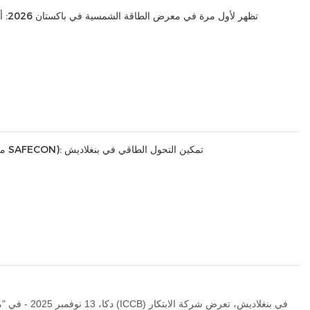
شركة AINEGY تظهر لأول مرة في معرض الطاقة الشمسية في باكستان 2026: أنظمة الشبكات الصغيرة التي تعمل على نطاق أجزاء من الثانية تنهي مخاوف انقطاع التيار الكهربائي في باكستان
شركة AINEGY تكشف النقاب عن حلول تخزين الطاقة المتكاملة في معرض RENEX2026 (معرض الطاقة المتجددة تحت مظلة SAFECON): تمكين التحول الطاقي في بنغلاديش