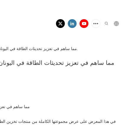
عرضت شركة AINEGY مجموعة كاملة من منتجات تخزين الطاقة السكنية في معرض Verde.tec 2026، مما ساهم في تعزيز تحديثات الطاقة في اليونان وجنوب أوروبا.