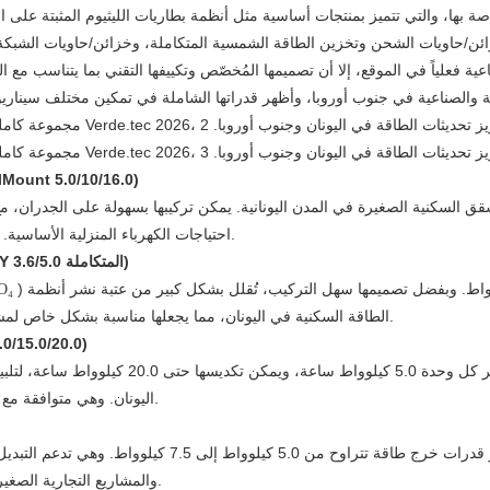
علياً في الموقع، إلا أن تصميمها المُخصّص وتكييفها التقني بما يتناسب مع الم
بطارية ليثيوم مثبتة على الحائط للاستخدام المنزلي (س
احتياجات الكهرباء المنزلية الأساسية. يدعم النظام التوافق التام مع محولات الطاقة الشمسية الكهروضوئية الشائعة.
نظام تخزين الطاقة المتكامل المثبت على الحائط للمنازل (سلسلة AINEGY المتكاملة 3.6/5.0)
) وعاكس عالي الكفاءة، قدرات خرج تتراوح من 3.6 كيلوواط إلى 5.0 كيلوواط. وبفضل تصميمها سهل التركيب، تُقلل بشكل كبير من عتبة نشر أنظمة
O₄
الطاقة السكنية في اليونان، مما يجعلها مناسبة بشكل خاص لمشاريع الإسكان الجديدة ومشاريع تحديث أنظمة الطاقة الشمسية الكهروضوئية.
بطارية ليثيوم مكدسة للاستخدا
تتميز هذه السلسلة بتصميمها المعياري، مما يتيح 
اليونان. وهي متوافقة مع أنظمة الطاقة الشمسية الكهروضوئية الشائعة محليًا بقدرة 10 كيلوواط فأكثر.
تجمع هذه السلسلة بين التكامل العالي وقابلية التوسع القو
والمشاريع التجارية الصغيرة في الجزر اليونانية والمناطق التي تعاني من عدم استقرار إمدادات الشبكة.