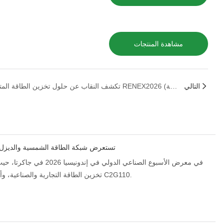
مشاهدة المنتجات
التالي
شركة AINEGY تكشف النقاب عن حلول تخزين الطاقة المتكاملة في معرض RENEX2026 (معرض الطاقة المتجددة تحت مظلة SAFECON): تمكين التحول الطاقي في بنغلاديش
شركة AINEGY تستعرض شبكة الطاقة الشمسية وا
تخزين الطاقة التجارية والصناعية، وأنظمة تخزين الطاقة المعبأة في حاويات، وحلول تخزين وشحن الطاقة الشمسية الكهروضوئية، وحلول بطاريات الليثيوم في الجناح C2G110.