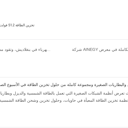
تخزين الطاقة 51.2 فولت بطارية الجهد المنخفض 15 كيلو ساعة ساعة لايفوب 4 لنظام تخزين الطاقة المنزلية
تتألق شركة AINEGY في معرض الطاقة والكهرباء في بنغلاديش، وتقود مستقبلًا أخضر بحلول تخزين الطاقة المبتكرة
لديزل والبطاريات الصغيرة ومجموعة كاملة من حلول تخزين الطاقة في الأسبوع الصناع