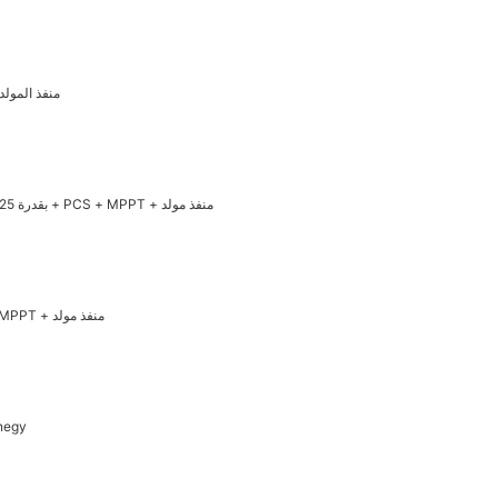
بطارية BESS PVDG 250 كيلو واط/520 كيلو واط في الساعة + PCS + MPPT + منفذ المول
بطارية ESS الكل في واحد PVDG BESS C&I بقدرة 125 كيلو وات/241 كيلو وات في الساعة + PCS + MPPT + منفذ مولد
بطارية ESS الكل في واحد C&I 100 كيلو واط/301 كيلو واط في الساعة + PCS + MPPT + منفذ مولد
مكدسة SM-5.12KWH 51.2V100AH LIFEPO4 بطاري