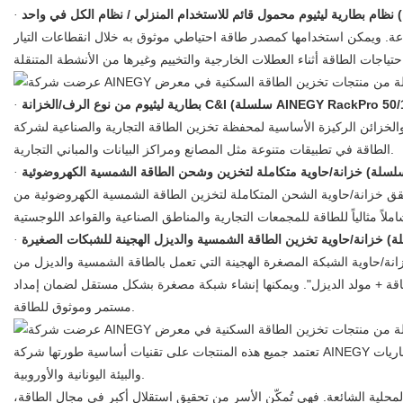
·
الحمل وتوفر إمكانية النسخ الاحتياطي في حالات الطوارئ، وتتراوح سعتها بين 2.5 كيلوواط/ساعة و5.0 كيلوواط/ساعة. ويمكن استخدامها كمصدر طاقة احتياطي موثوق به خلال انقطاعات التيار
خزانة C&I (سلسلة AINEGY RackPro 50/100/200/500)
·
ين الطاقة التجارية والصناعية لشركة AINEGY، حيث تجمع بين مزايا التوحيد القياسي والتخصيص. وتُعدّ هذه الأنظمة حلولاً مفضلة لتخزين
الطاقة في تطبيقات متنوعة مثل المصانع ومراكز البيانات والمباني التجارية.
·
 المتكاملة لتخزين الطاقة الشمسية الكهروضوئية من AINEGY حلاً ثلاثياً في واحد - "توليد
·
المصغرة الهجينة التي تعمل بالطاقة الشمسية والديزل من AINEGY خصيصًا للجزر اليونانية والمناطق الصناعية والتجارية النائية ذات البنية التحتية الضعيفة أو غير المستقرة للشبكة، بالإضافة إلى
طاقة + مولد الديزل". ويمكنها إنشاء شبكة مصغرة بشكل مستقل لضمان إمداد
مستمر وموثوق للطاقة.
تعتمد جميع هذه المنتجات على تقنيات أساسية طورتها شركة AINEGY بشكل مستقل، بالإضافة إلى نظام إدارة البطاريات (BMS) الخاص بها. وقد حصلت على شهادات دولية مثل CE وIEC، ما يضمن امتثالها الكامل لمعايير السلامة
والبيئة اليونانية والأوروبية.
محلية الشائعة. فهي تُمكّن الأسر من تحقيق استقلال أكبر في مجال الطاقة،