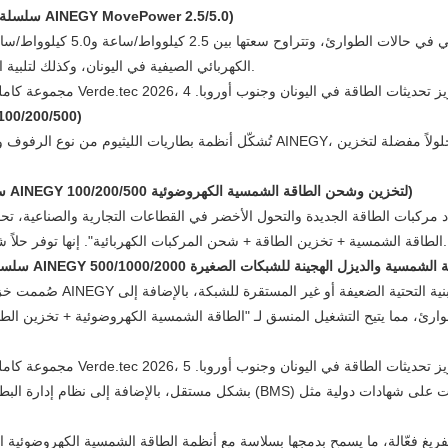
نظام بطارية ليثيوم محمول قائم للاستخدام المنزلي / نظام الكل في واحد (سلسلة AINEGY MovePower 2.5/5.0)
صُممت هذه السلسلة لتكون سهلة 
الكهربائي الصيفية في اليونان، وكذلك لتلبية احتياجات الطاقة أثناء العطلات الخارجية والتخييم وغيرها من الأنشطة المتنقلة.
بطارية ليثيوم من نوع الرف/ال
تُشكّل أنظمة بطاريات الليثيوم من نوع الرفوف والخزائن الركيزة الأساسية لمحفظة تخز
خزانة/حاوية متكاملة لتخزين وشحن الطاقة الشمسية الكهروضوئية (سلسلة AINEGY لتخزين وشحن الطاقة الشمسية الكهروضوئية 100/200/500)
ات الطاقة الجديدة والتحول الأخضر في القطاعات التجارية والصناعية، تحقق خزانة/حاوية الشحن
الطاقة الشمسية + تخزين الطاقة + شحن المركبات الكهربائية". إنها توفر حلاً شاملاً مثالياً للطاقة للمجمعات التجارية والمناطق الصناعية والقواعد اللوجستية.
صُممت خزانة/حاوية الشبكة 
طوارئ، مما يتيح التشغيل المنسق لـ "الطاقة الشمسية الكهروضوئية + تخزين ال
ريغ فعّالة، ما يسمح بدمجها بسلاسة مع أنظمة الطاقة الشمسية الكهروضوئية ال