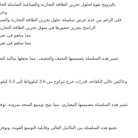
الخزانة لتطبيقات C&I، وخزائن/حاويات الشحن وتخزين الطاقة الشمسية المتكاملة، وخزائن/حاويات الشبكة الصغيرة لتخزين الطاقة الشمسية والديزل المتكاملة.
على الرغم من عدم عرض سلسلة حلول تخزين الطاقة التجارية والصناعية ف
وقد أبرز هذا التفاعل القوي من السوق التزام شركة AINEGY الراسخ بتعزيز حضورها في سوق تخزين الطاقة التجارية والصناعية في جنوب أوروبا، وأظهر قدراتها الشاملة في تمكين مختلف سيناريوهات التشغيل.