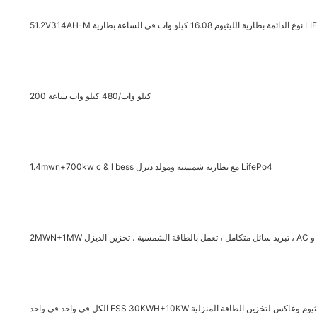
200 كيلو وات/480 كيلو وات ساعة
1.4mwn+700kw c & l bess مع بطارية شمسية ومولد ديزل LifePo4
حد ESS 30KWH+10KW بطارية الليثيوم وعاكس لتخزين الطاقة المنزلية