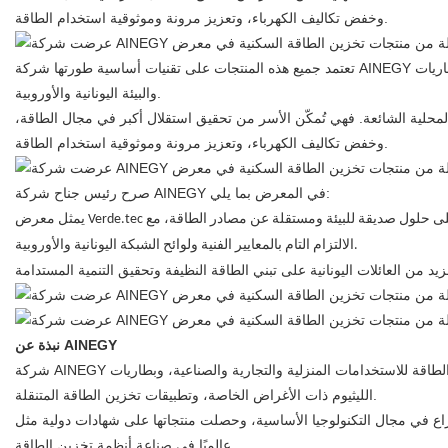
وخفض تكاليف الكهرباء، وتعزيز مرونة وموثوقية استخدام الطاقة.
تعتمد جميع هذه المنتجات على تقنيات أساسية طورتها شركة AINEGY بشكل مستقل، بالإضافة إلى نظام إدارة البطاريات (BMS) الخاص بها. وقد حصلت على شهادات دولية مثل CE وIEC، ما يضمن امتثالها الكامل لمعايير السلامة
والبيئة اليونانية والأوروبية.
محلية الشائعة. فهي تُمكّن الأسر من تحقيق استقلال أكبر في مجال الطاقة،
وخفض تكاليف الكهرباء، وتعزيز مرونة وموثوقية استخدام الطاقة.
صرح رئيس جناح شركة AINEGY في المعرض بما يلي:
يمثل معرض Verde.tec فرصة مهمة لنا لدخول أسواق اليونان وجنوب أوروبا. صُممت مجموعة منتجات تخزين الطاقة المنزلية التي طرحناها لتلبية الطلب المتزايد للأسر المحلية على حلول صديقة للبيئة ومستقلة عن مصادر الطاقة، مع
الالتزام التام بالمعايير الفنية ولوائح الشبكة اليونانية والأوروبية.
نبذة عن AINEGY
شركة AINEGY هي شركة عالمية متخصصة في مجال التكنولوجيا المتقدمة، وتعمل في البحث والتطوير والتصنيع وبيع أنظمة تخزين الطاقة. وتشمل منتجاتها تخزين الطاقة للاستخدامات المنزلية والتجارية والصناعية، وبطاريات
الليثيوم ذات الأغراض الخاصة، وتطبيقات تخزين الطاقة المتنقلة.
براءة اختراع في مجال التكنولوجيا الأساسية، وحصلت منتجاتها على شهادات دولية مثل CE وIEC. وبفضل عملياتها التجارية التي تمتد لأكثر من 100 دولة حول العالم، تلتزم AINEGY بأن تصبح رائدة
عالميًا في صناعة أنظمة تخزين الطاقة.