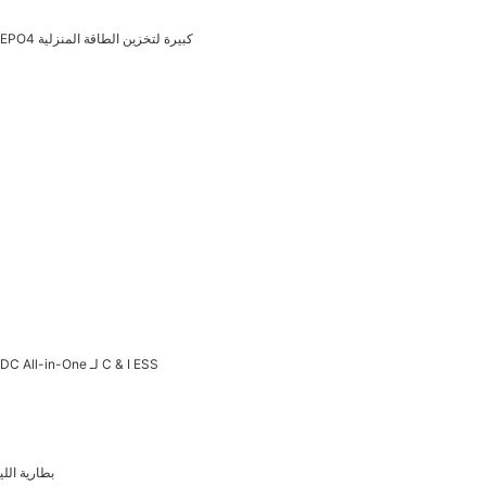
51.2V314AH-M نوع الدائمة بطارية الليثيوم 16.08 كيلو وات في الساعة بطارية LIFEPO4 كبيرة لتخزين الطاقة المنزلية
2MWN+1MW تبريد سائل متكامل ، تعمل بالطاقة الشمسية ، تخزين الديزل ، AC و DC All-in-One لـ C & I ESS
الكل في واحد في وا