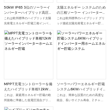
50kW IP65 3位のソーラーイ
太陽エネルギー システムのため
ンバーターハイブリッド高圧太
の三相ソーラー インバーター
陽エネルギーシステム用のハイ
ハイブリッド 12KW IP65 ハイ
これは欧州標準のハイブリッド太陽
これは欧州標準のハイブリッド グリ
ブリッドソーラーインバーター
ブリッド ソーラー インバータ
光発電エネルギー貯蔵三相インバー
ッド接続太陽光発電エネルギー貯蔵
ー
タで、家庭用エネルギー貯蔵および
三相インバーターで、家庭用エネル
小規模商業および産業用エネルギー
ギー貯蔵および小規模商業および産
貯蔵に使用されます。 IP65防水、三
業用エネルギー貯蔵に使用されま
相反転対応、高電圧リチウム電池プ
す。 IP65防水、三相反転対応、高電
ラットフォーム対応、MPPT制御統
圧リチウム電池プラットフォーム対
合、高い変換効率を備えています。
応、MPPT制御統合、高い変換効率を
備えています。
MPPT充電コントローラーを備
ソーラーパワーエネルギー貯蔵
えたハイブリッド単相12kWソ
システム6KWハイブリッドイ
ーラーインバーターホームエネ
ンバーター用ホームエネルギー
これは、家庭用エネルギー貯蔵の欧
これは、簡単な設置のための高度な
ルギー貯蔵
貯蔵システム
州規格に準拠した低電圧混合グリッ
統合、長いサイクル寿命、2 チャン
ド太陽エネルギー貯蔵単相インバー
ネル HV PV MPPT コントローラーの