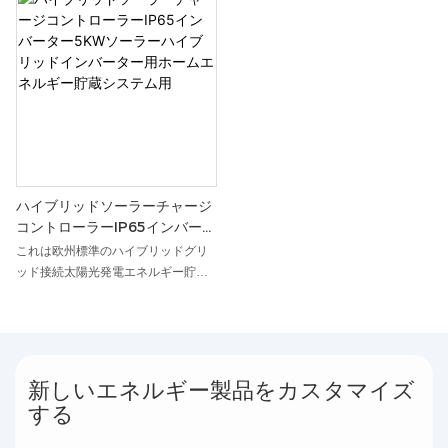
ターであり、長いサイクル寿命、美
サポート、および高い変換効率を備
しいデザイン、2つの高電圧太陽光発
えた家庭用太陽エネルギー貯蔵シス
電チャンネルをサポート、最大6つの
テム ハイブリッド インバーターで
並列サポート、国家グリッド認証、
す。
高い変換効率
ハイブリッドソーラーチャージ
コントローラーIP65インバータ
ー5KWソーラーハイブリッド
これは欧州標準のハイブリッドグリ
インバーター用ホームエネルギ
ッド接続太陽光発電エネルギー貯蔵
ー貯蔵システム用
単相インバータで、家庭用エネルギ
ー貯蔵に使用され、IP65防水、2つの
PVチャンネルをサポート、最大7KW
の太陽光発電電力、最大6つの並列接
続をサポート、いくつかの国家グリ
新しいエネルギー製品をカスタマイズ
ッド認証を取得しており、高い変換
する
効率