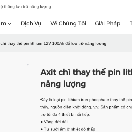
hệ thống lưu trữ năng lượng.
ẩm
Dịch Vụ
Về Chúng Tôi
Giải Pháp
t chì thay thế pin lithium 12V 100Ah để lưu trữ năng lượng
Axit chì thay thế pin l
năng lượng
Đây là loại pin lithium iron phosphate thay thế pi
thủy, nguồn điện khởi động, v.v. Sản phẩm có ch
trợ tối đa 4 thiết bị nối tiếp.
● Vòng đời dài
● Tự sưởi ấm ở nhiệt độ thấp