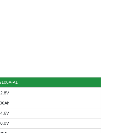
2100A-A1
12.8V
00Ah
14.6V
10.0V