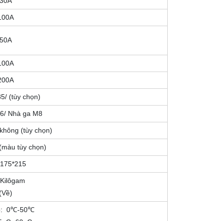
30A
100A
50A
100A
200A
5/ (tùy chọn)
6/ Nhà ga M8
không (tùy chọn)
(màu tùy chọn)
*175*215
5Kilôgam
(Về)
o: 0℃-50℃