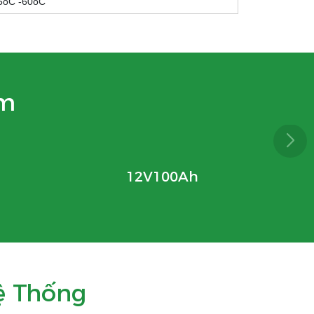
15oC -60oC
ẩm
12V100Ah
ệ Thống