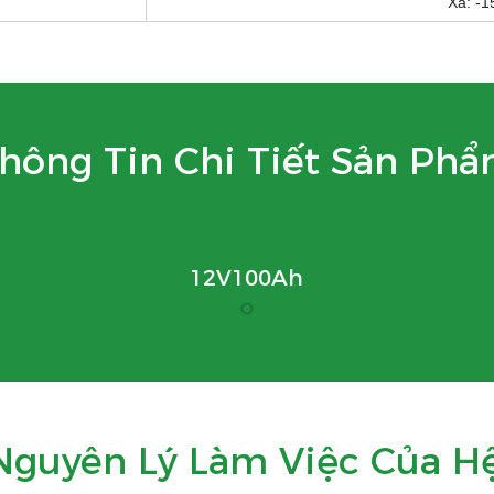
Xả: -
hông Tin Chi Tiết Sản Ph
12V100Ah
Nguyên Lý Làm Việc Của H