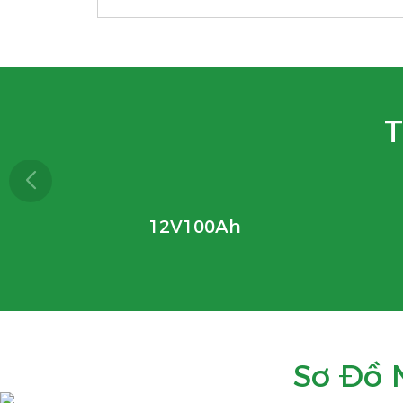
T
12V100Ah
Sơ Đồ 