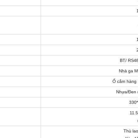
BT/ RS48
Nhà ga M
Ổ cắm hàng 
Nhựa/Đen 
330
11.
Thù la