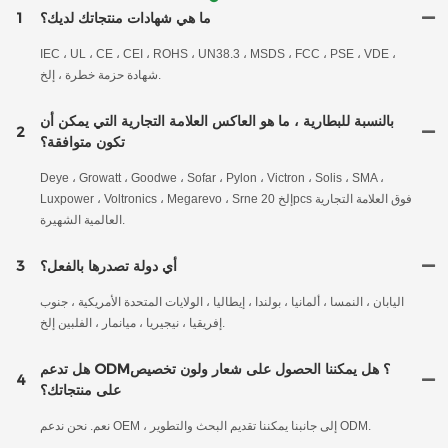
ما هي شهادات منتجاتك لديك؟
1
IEC ، UL ، CE ، CEI ، ROHS ، UN38.3 ، MSDS ، FCC ، PSE ، VDE ،
شهادة حزمة خطرة ، إلخ.
بالنسبة للبطارية ، ما هو العاكس العلامة التجارية التي يمكن أن
2
تكون متوافقة؟
Deye ، Growatt ، Goodwe ، Sofar ، Pylon ، Victron ، Solis ، SMA ،
Luxpower ، Voltronics ، Megarevo ، Srne إلخ 20pcs فوق العلامة التجارية
العالمية الشهيرة.
أي دولة تصدرها بالفعل؟
3
اليابان ، النمسا ، ألمانيا ، بولندا ، إيطاليا ، الولايات المتحدة الأمريكية ، جنوب
إفريقيا ، نيجيريا ، ميانمار ، الفلبين إلخ.
هل تدعم ODM؟ هل يمكننا الحصول على شعار ولون تخصيص
4
على منتجاتك؟
نعم. نحن ندعم OEM ، إلى جانبنا يمكننا تقديم البحث والتطوير ODM.