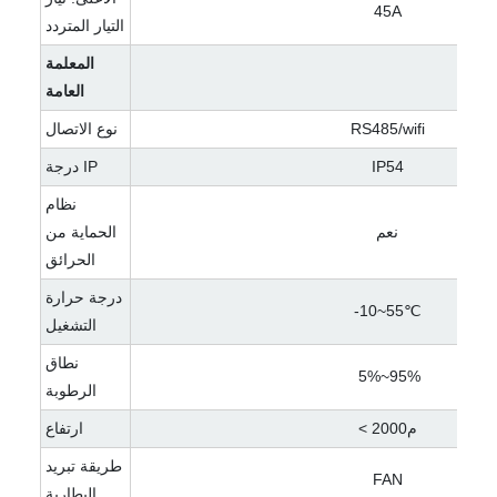
45A
التيار المتردد
المعلمة
العامة
RS485/wifi
نوع الاتصال
IP54
درجة IP
نظام
نعم
الحماية من
الحرائق
درجة حرارة
-10~55℃
التشغيل
نطاق
5%~95%
الرطوبة
< م2000
ارتفاع
طريقة تبريد
FAN
البطارية