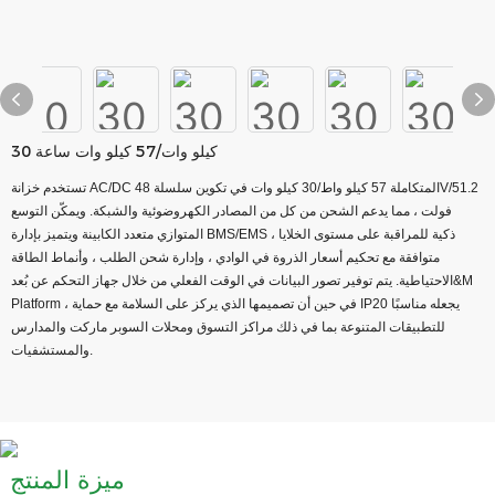
30 كيلو وات/57 كيلو وات ساعة
تستخدم خزانة AC/DC المتكاملة 57 كيلو واط/30 كيلو وات في تكوين سلسلة 48V/51.2
فولت ، مما يدعم الشحن من كل من المصادر الكهروضوئية والشبكة. ويمكّن التوسع
المتوازي متعدد الكابينة ويتميز بإدارة BMS/EMS ذكية للمراقبة على مستوى الخلايا ،
متوافقة مع تحكيم أسعار الذروة في الوادي ، وإدارة شحن الطلب ، وأنماط الطاقة
الاحتياطية. يتم توفير تصور البيانات في الوقت الفعلي من خلال جهاز التحكم عن بُعد&M
Platform ، في حين أن تصميمها الذي يركز على السلامة مع حماية IP20 يجعله مناسبًا
للتطبيقات المتنوعة بما في ذلك مراكز التسوق ومحلات السوبر ماركت والمدارس
والمستشفيات.
ميزة المنتج