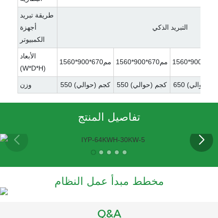
طريقة تبريد
التبريد الذكي
أجهزة
الكمبيوتر
الأبعاد
156
مم670*900*1560
مم670*900*1560
(W*D*H)
 كجم (حوالي)
550 كجم (حوالي)
550 كجم (حوالي)
وزن
تفاصيل المنتج
مخطط مبدأ عمل النظام
Q&A