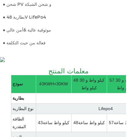
● شحن PV و شحن الشبكة
● بطارية 48V LifePo4
● موثوقية عالية &أمن عالي
● فعالة من حيث التكلفة
معلمات المنتج
57 كيلووات و 30
48 كيلو واط و 30
43KWH+30KW
نموذج
كيلو واط
كيلو واط
بطارية
Lifepo4
نوع البطارية
الطاقة
لو واط ساعة57
كيلو واط ساعة48
كيلو واط ساعة43
المقدرة