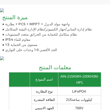
ميزة المنتج
● بطارية + PCS + MPPT + واجهة مولد الديزل
● نظام إدارة المباني/جهاز الكمبيوتر/نظام الإدارة البيئية المتكامل
● نظام متكامل للحماية من الحرائق متعدد المستويات
● IP54 مقاوم للماء
● 15 مستوى من الحماية
● الحد الأقصى 10 وحدات على التوازي
معلمات المنتج
AIN-215KWH-100KH3M-
اسم النموذج
HP1
LiFePO4
نوع البطارية
كيلووات ساعة215
الطاقة المقدرة
768V
الجهد الاسمي