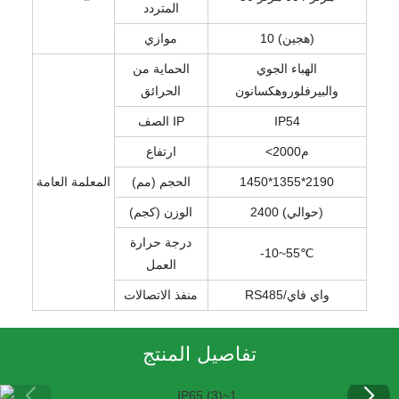
المتردد
10 (هجين)
موازي
الهباء الجوي
الحماية من
والبيرفلوروهكسانون
الحرائق
IP54
الصف IP
<م2000
ارتفاع
1450*1355*2190
الحجم (مم)
المعلمة العامة
2400 (حوالي)
الوزن (كجم)
درجة حرارة
-10~55℃
العمل
RS485/واي فاي
منفذ الاتصالات
تفاصيل المنتج