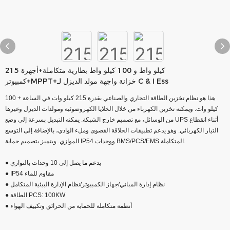
215 كيلو واط و 100 كيلو واط بطارية متكاملة+أجهزة
كمبيوتر+MPPT+خزانة واجهة مولد الديزل لـ C & I Ess
هذا هو نظام تخزين الطاقة التجاري والصناعي بقدرة 215 كيلو وات في الساعة + 100
كيلو وات. ويمكنه تخزين الكهرباء من خلال الخلايا الكهروضوئية ومولدات الديزل وغيرها
من الوسائل، مع تصميم خارج الشبكة. يمكنه التبديل بسرعة إلى وضع UPS أثناء انقطاع
التيار الكهربائي. وهو يدعم تطبيقات الحلاقة القصوى وملء الوادي، بالإضافة إلى التوسع
الموازي. ويتميز بتصميم حماية IP54 ووحدات BMS/PCS/EMS المتكاملة.
● يدعم ما يصل إلى 10 وحدات بالتوازي
● IP54 مقاوم للماء
● نظام إدارة المباني/جهاز الكمبيوتر/نظام الإدارة البيئية المتكامل
● الطاقة PCS: 100KW
● أنظمة متكاملة للحماية من الحرائق وتكييف الهواء