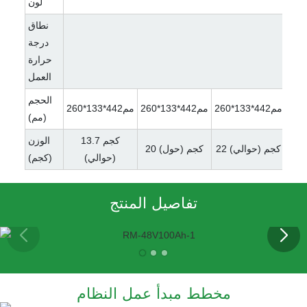
لون
نطاق
درجة
حرارة
العمل
الحجم
مم442*133*260
مم442*133*260
مم442*133*260
(مم)
جم
13.7 كجم
الوزن
22 كجم (حوالي)
20 كجم (حول)
(حوالي)
(كجم)
تفاصيل المنتج
مخطط مبدأ عمل النظام