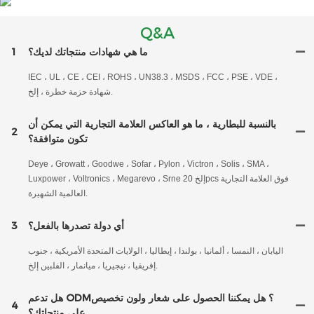
Q&A
ما هي شهادات منتجاتك لديك؟
1
IEC ، UL ، CE ، CEI ، ROHS ، UN38.3 ، MSDS ، FCC ، PSE ، VDE ،
شهادة حزمة خطرة ، إلخ.
بالنسبة للبطارية ، ما هو العاكس العلامة التجارية التي يمكن أن
2
تكون متوافقة؟
Deye ، Growatt ، Goodwe ، Sofar ، Pylon ، Victron ، Solis ، SMA ،
Luxpower ، Voltronics ، Megarevo ، Srne إلخ 20pcs فوق العلامة التجارية
العالمية الشهيرة.
أي دولة تصدرها بالفعل؟
3
اليابان ، النمسا ، ألمانيا ، بولندا ، إيطاليا ، الولايات المتحدة الأمريكية ، جنوب
إفريقيا ، نيجيريا ، ميانمار ، الفلبين إلخ.
هل تدعم ODM؟ هل يمكننا الحصول على شعار ولون تخصيص
4
على منتجاتك؟