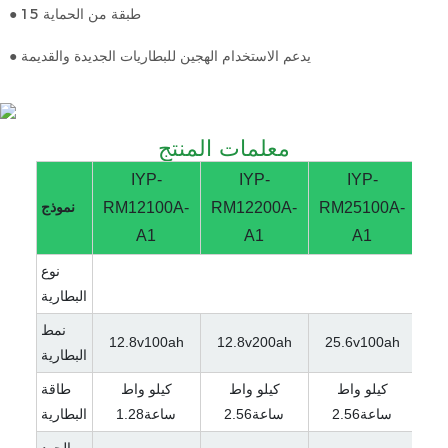
● 15 طبقة من الحماية
● يدعم الاستخدام الهجين للبطاريات الجديدة والقديمة
معلمات المنتج
IYP-
IYP-
IYP-
RM
RM25100A-
RM12200A-
RM12100A-
نموذج
A1
A1
A1
نوع
البطارية
نمط
12.8v100ah
12.8v200ah
25.6v100ah
51
البطارية
كيلو واط
كيلو واط
كيلو واط
طاقة
ساعة2.56
ساعة2.56
ساعة1.28
البطارية