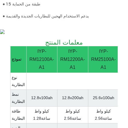
● 15 طبقة من الحماية
● يدعم الاستخدام الهجين للبطاريات الجديدة والقديمة
معلمات المنتج
IYP-
IYP-
IYP-
RM
RM25100A-
RM12200A-
RM12100A-
نموذج
A1
A1
A1
نوع
البطارية
نمط
12.8v100ah
12.8v200ah
25.6v100ah
51
البطارية
كيلو واط
كيلو واط
كيلو واط
طاقة
ساعة2.56
ساعة2.56
ساعة1.28
البطارية