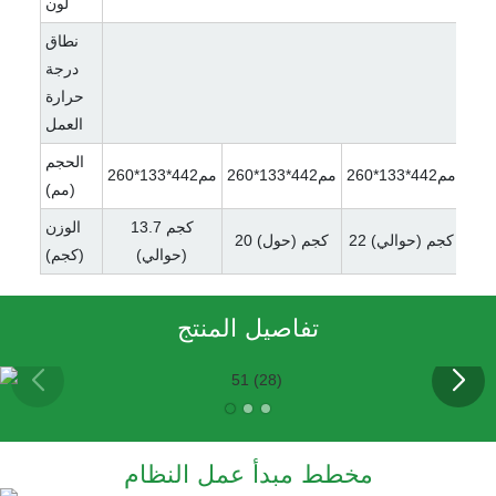
لون
نطاق
درجة
حرارة
العمل
الحجم
مم442*133*260
مم442*133*260
مم442*133*260
(مم)
جم
13.7 كجم
الوزن
22 كجم (حوالي)
20 كجم (حول)
(حوالي)
(كجم)
تفاصيل المنتج
مخطط مبدأ عمل النظام