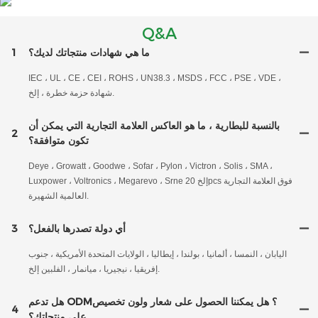
Q&A
ما هي شهادات منتجاتك لديك؟
1
IEC ، UL ، CE ، CEI ، ROHS ، UN38.3 ، MSDS ، FCC ، PSE ، VDE ،
شهادة حزمة خطرة ، إلخ.
بالنسبة للبطارية ، ما هو العاكس العلامة التجارية التي يمكن أن
2
تكون متوافقة؟
Deye ، Growatt ، Goodwe ، Sofar ، Pylon ، Victron ، Solis ، SMA ،
Luxpower ، Voltronics ، Megarevo ، Srne إلخ 20pcs فوق العلامة التجارية
العالمية الشهيرة.
أي دولة تصدرها بالفعل؟
3
اليابان ، النمسا ، ألمانيا ، بولندا ، إيطاليا ، الولايات المتحدة الأمريكية ، جنوب
إفريقيا ، نيجيريا ، ميانمار ، الفلبين إلخ.
هل تدعم ODM؟ هل يمكننا الحصول على شعار ولون تخصيص
4
على منتجاتك؟