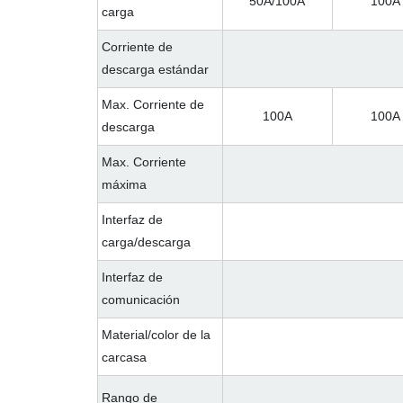
50A/100A
100A
carga
Corriente de
descarga estándar
Max. Corriente de
100A
100A
descarga
Max. Corriente
máxima
Interfaz de
carga/descarga
Interfaz de
comunicación
Material/color de la
carcasa
Rango de