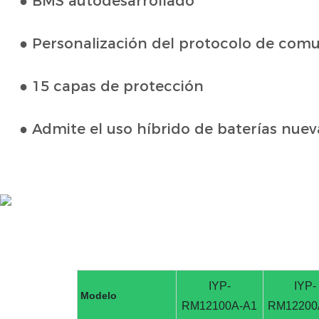
● BMS autodesarrollado
● Personalización del protocolo de com
● 15 capas de protección
● Admite el uso híbrido de baterías nueva
IYP-
IYP-
Modelo
RM12100A-A1
RM12200