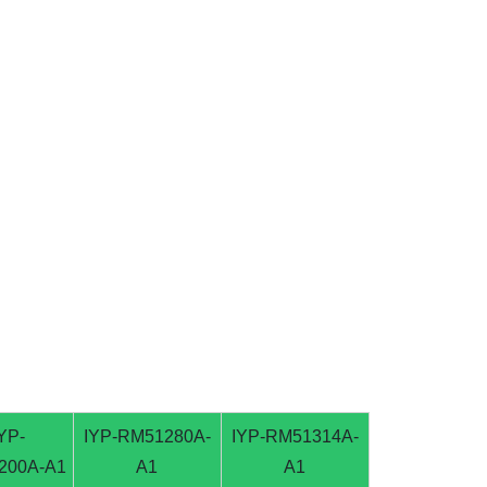
YP-
IYP-RM51280A-
IYP-RM51314A-
200A-A1
A1
A1