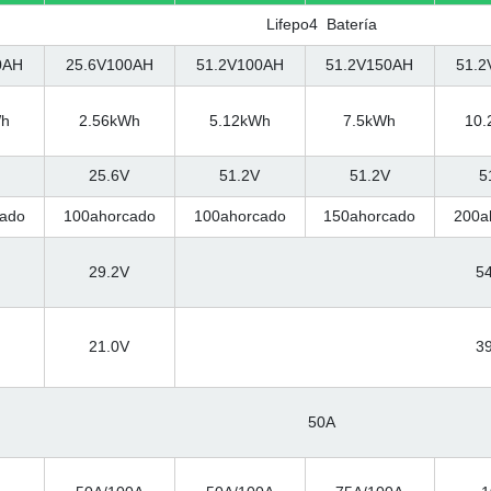
Lifepo4 Batería
0AH
25.6V100AH
51.2V100AH
51.2V150AH
51.2
Wh
2.56kWh
5.12kWh
7.5kWh
10.
25.6V
51.2V
51.2V
5
ado
100ahorcado
100ahorcado
150ahorcado
200a
29.2V
5
21.0V
3
50A