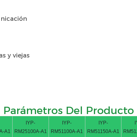
unicación
s y viejas
Parámetros Del Producto
IYP-
IYP-
IYP-
I
A-A1
RM25100A-A1
RM51100A-A1
RM51150A-A1
RM51