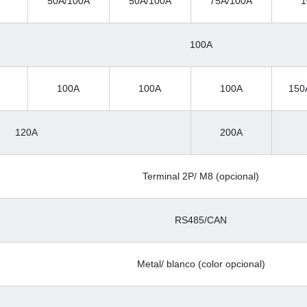
50A/100A
50A/100A
75A/100A
1
100A
100A
100A
100A
150
120A
200A
Terminal 2P/ M8 (opcional)
RS485/CAN
Metal/ blanco (color opcional)