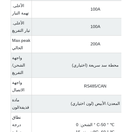
الأعلى.
100A
تهمة التيار
الأعلى.
100A
تيار التفريغ
Max.peak
200A
الحالي
واجهة
محطة سد سريعة (اختياري)
الشحن/
التفريغ
واجهة
RS485/CAN
الاتصال
مادة
المعدن/ الأبيض (لون اختياري)
قذيفة/لون
نطاق
الشحن: 0 ° C-50 ° ℃
درجة