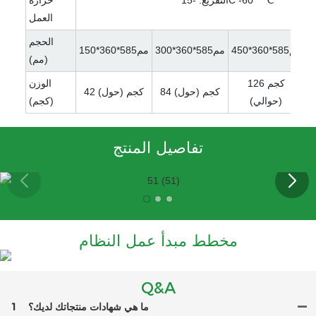
التفريغ: -15C -60 ° ℃
حرارة
العمل
الحجم
مم585*360*450
مم585*360*300
مم585*360*150
(مم)
126 كجم
الوزن
84 كجم (حول)
42 كجم (حول)
(حوالي)
(كجم)
تفاصيل المنتج
مخطط مبدأ عمل النظام
Q&A
ما هي شهادات منتجاتك لديك؟
1