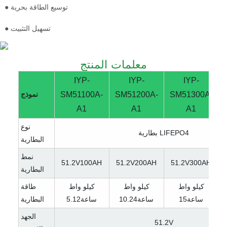
● توسيع الطاقة بحرية
● تسهيل التثبيت
معلمات المنتج
IYP-
IYP-
IYP-
SM51300A-
SM51200A-
SM51100A-
نموذج
A1
A1
A1
نوع
بطارية LIFEPO4
البطارية
نمط
51.2V100AH
51.2V200AH
51.2V300AH
البطارية
كيلو واط
كيلو واط
كيلو واط
طاقة
ساعة15
ساعة10.24
ساعة5.12
البطارية
الجهد
51.2V