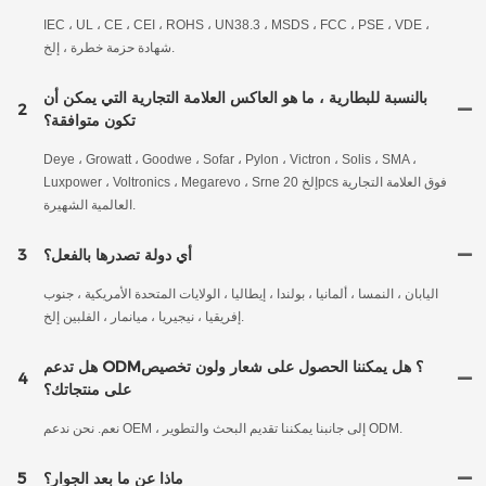
IEC ، UL ، CE ، CEI ، ROHS ، UN38.3 ، MSDS ، FCC ، PSE ، VDE ،
شهادة حزمة خطرة ، إلخ.
بالنسبة للبطارية ، ما هو العاكس العلامة التجارية التي يمكن أن
2
تكون متوافقة؟
Deye ، Growatt ، Goodwe ، Sofar ، Pylon ، Victron ، Solis ، SMA ،
Luxpower ، Voltronics ، Megarevo ، Srne إلخ 20pcs فوق العلامة التجارية
العالمية الشهيرة.
أي دولة تصدرها بالفعل؟
3
اليابان ، النمسا ، ألمانيا ، بولندا ، إيطاليا ، الولايات المتحدة الأمريكية ، جنوب
إفريقيا ، نيجيريا ، ميانمار ، الفلبين إلخ.
هل تدعم ODM؟ هل يمكننا الحصول على شعار ولون تخصيص
4
على منتجاتك؟
نعم. نحن ندعم OEM ، إلى جانبنا يمكننا تقديم البحث والتطوير ODM.
ماذا عن ما بعد الجوار؟
5