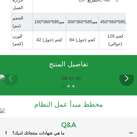
التفريغ: -15C -60 ° ℃
حرارة
العمل
الحجم
مم585*360*450
مم585*360*300
مم585*360*150
(مم)
126 كجم
الوزن
84 كجم (حول)
42 كجم (حول)
(حوالي)
(كجم)
تفاصيل المنتج
مخطط مبدأ عمل النظام
Q&A
ما هي شهادات منتجاتك لديك؟
1