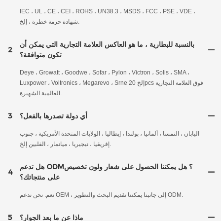
IEC ، UL ، CE ، CEI ، ROHS ، UN38.3 ، MSDS ، FCC ، PSE ، VDE ،
شهادة حزمة خطرة ، إلخ.
بالنسبة للبطارية ، ما هو العاكس العلامة التجارية التي يمكن أن
2
تكون متوافقة؟
Deye ، Growatt ، Goodwe ، Sofar ، Pylon ، Victron ، Solis ، SMA ،
Luxpower ، Voltronics ، Megarevo ، Srne إلخ 20pcs فوق العلامة التجارية
العالمية الشهيرة.
أي دولة تصدرها بالفعل؟
3
اليابان ، النمسا ، ألمانيا ، بولندا ، إيطاليا ، الولايات المتحدة الأمريكية ، جنوب
إفريقيا ، نيجيريا ، ميانمار ، الفلبين إلخ.
هل تدعم ODM؟ هل يمكننا الحصول على شعار ولون تخصيص
4
على منتجاتك؟
نعم. نحن ندعم OEM ، إلى جانبنا يمكننا تقديم البحث والتطوير ODM.
ماذا عن ما بعد الجوار؟
5