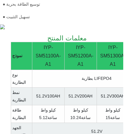
● توسيع الطاقة بحرية
● تسهيل التثبيت
معلمات المنتج
IYP-
IYP-
IYP-
SM51300A-
SM51200A-
SM51100A-
نموذج
A1
A1
A1
نوع
بطارية LIFEPO4
البطارية
نمط
51.2V100AH
51.2V200AH
51.2V300AH
البطارية
كيلو واط
كيلو واط
كيلو واط
طاقة
ساعة15
ساعة10.24
ساعة5.12
البطارية
الجهد
51.2V