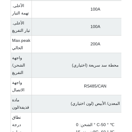
الأعلى.
100A
تهمة التيار
الأعلى.
100A
تيار التفريغ
Max.peak
200A
الحالي
واجهة
محطة سد سريعة (اختياري)
الشحن/
التفريغ
واجهة
RS485/CAN
الاتصال
مادة
المعدن/ الأبيض (لون اختياري)
قذيفة/لون
نطاق
الشحن: 0 ° C-50 ° ℃
درجة