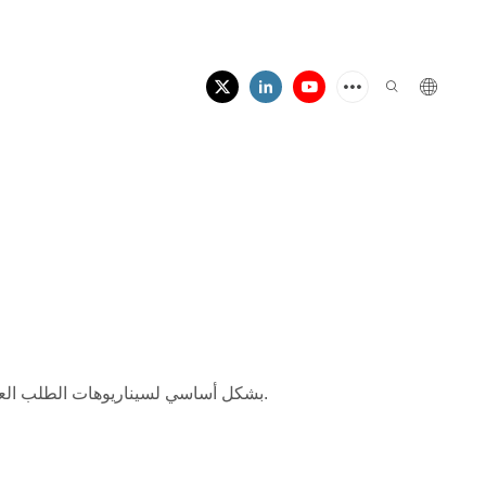
تم تصميم أنظمة الطاقة الاحتياطية UPS بشكل أساسي لسيناريوهات الطلب العالي لضمان إمداد الطاقة دون انقطاع طوال النهار وطوال الليل (24/7).