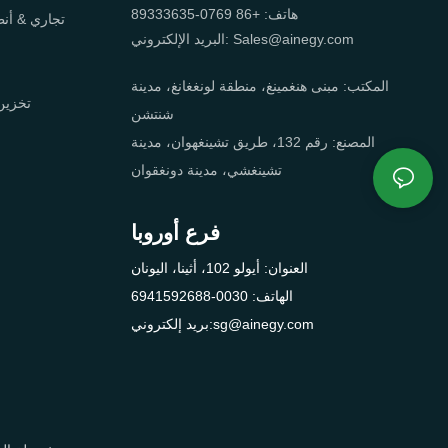
هاتف: +86 0769-89333635
تجاري & أنظ
البريد الإلكتروني: Sales@ainegy.com
المكتب: مبنى هنغمينغ، منطقة لونغغانغ، مدينة
تخزين
شنتشن
المصنع: رقم 132، طريق تشينغهوان، مدينة
تشينغشي، مدينة دونغقوان
فرع أوروبا
العنوان: أيولو 102، أثينا، اليونان
الهاتف: 0030-6941592688
بريد إلكتروني:sg@ainegy.com