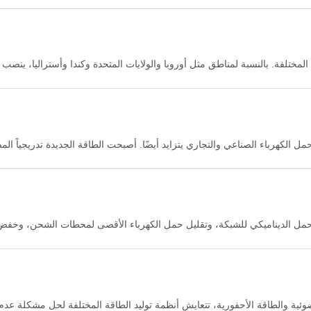
المختلفة. بالنسبة لمناطق مثل أوروبا والولايات المتحدة وكندا وأستراليا، ينصب 
من. وضع التشغيل الرئيسي هو الخلايا الكهروضوئية + حلاقة الذروة. بالنسبة لم
خارج الشبكة بشكل أساسي لمعالجة مشكلات الشبكة غير المستقرة وانقطاع التي
 الكهرباء الصناعي والتجاري يتزايد أيضًا. أصبحت الطاقة الجديدة تدريجياً الم
الطلب على الطاقة الكهروضوئية وتخزين الطاقة والعاكسات نموًا هائلاً.
لحمل الديناميكي للشبكة، وتقليل حمل الكهرباء الأقصى لمحطات الشحن، وخف
ضوئية والطاقة الأحفورية، تتعايش أنظمة توليد الطاقة المختلفة لحل مشكلة عدم