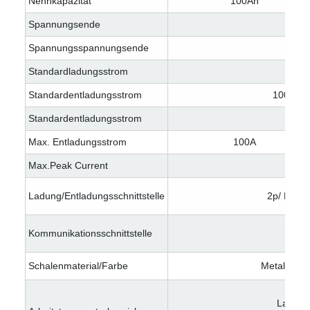
Nennkapazität
100Ah
Spannungsende
54
Spannungsspannungsende
39
Standardladungsstrom
Standardentladungsstrom
100A
Standardentladungsstrom
Max. Entladungsstrom
100A
Max.Peak Current
Ladung/Entladungsschnittstelle
2p/ M8 Kl
Kommunikationsschnittstelle
RS
Schalenmaterial/Farbe
Metall/ Wei
Ladung: