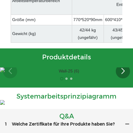
Arbeitstemperaturbereich
Entladun
Größe (mm)
770*520*90mm
600*410*140
42/44 kg
43/45 kg
Gewicht (kg)
(ungefähr)
(ungefähr)
Produktdetails
Systemarbeitsprinzipiagramm
Q&A
1
Welche Zertifikate für Ihre Produkte haben Sie?