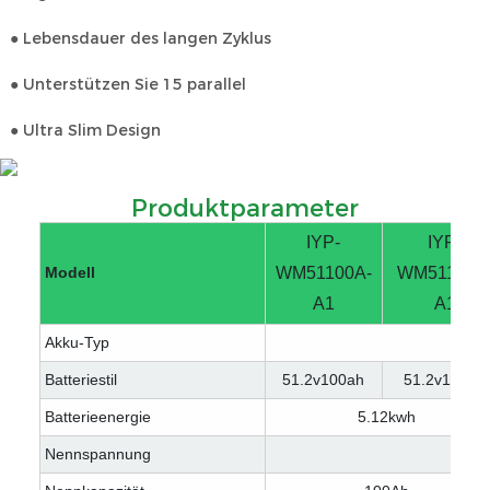
● Lebensdauer des langen Zyklus
● Unterstützen Sie 15 parallel
● Ultra Slim Design
Produktparameter
IYP-
IYP-
Modell
WM51100A-
WM51100A
A1
A1
Akku-Typ
LifeP
Batteriestil
51.2v100ah
51.2v100ah
Batterieenergie
5.12kwh
Nennspannung