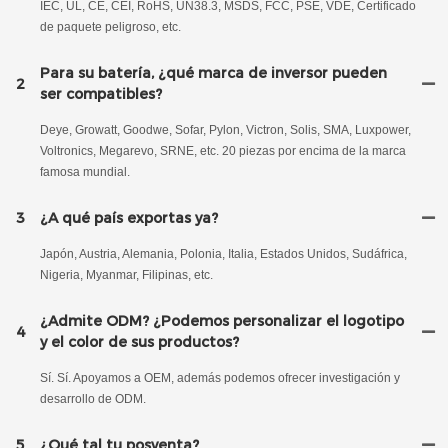
IEC, UL, CE, CEI, RoHS, UN38.3, MSDS, FCC, PSE, VDE, Certificado
de paquete peligroso, etc.
Para su batería, ¿qué marca de inversor pueden
2
ser compatibles?
Deye, Growatt, Goodwe, Sofar, Pylon, Victron, Solis, SMA, Luxpower,
Voltronics, Megarevo, SRNE, etc. 20 piezas por encima de la marca
famosa mundial.
3
¿A qué país exportas ya?
Japón, Austria, Alemania, Polonia, Italia, Estados Unidos, Sudáfrica,
Nigeria, Myanmar, Filipinas, etc.
¿Admite ODM? ¿Podemos personalizar el logotipo
4
y el color de sus productos?
Sí. Sí. Apoyamos a OEM, además podemos ofrecer investigación y
desarrollo de ODM.
5
¿Qué tal tu posventa?