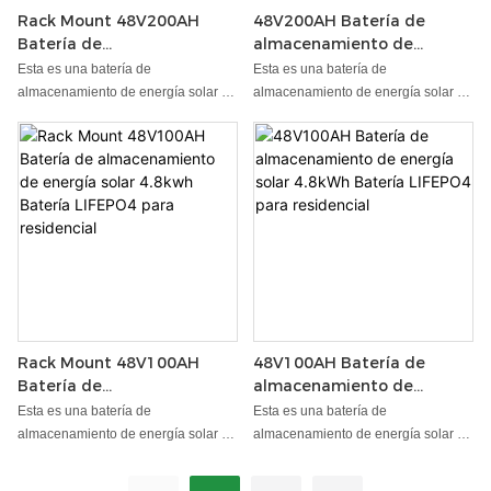
Rack Mount 48V200AH
48V200AH Batería de
Batería de
almacenamiento de
almacenamiento de
energía solar 9.6kwh
Esta es una batería de
Esta es una batería de
energía solar 9.6kwh
Batería LIFEPO4 para
almacenamiento de energía solar de
almacenamiento de energía solar de
Batería LIFEPO4 para
residencial
fosfato de hierro de litio para el
fosfato de hierro de litio para el
residencial
sistema de almacenamiento de
sistema de almacenamiento de
energía doméstica. Lt tiene múltiples
energía doméstica. Lt tiene múltiples
funciones de protección para
funciones de protección para
proteger la seguridad de la fuente de
proteger la seguridad de la fuente de
alimentación de manera general, la
alimentación de manera general, la
salida es estable y se puede
salida es estable y se puede
conectar a diferentes cargas con la
conectar a diferentes cargas con la
cuerda de voltaje, larga vida útil de
cuerda de voltaje, larga vida útil de
la vida útil.
la vida útil.
Rack Mount 48V100AH
48V100AH Batería de
Batería de
almacenamiento de
almacenamiento de
energía solar 4.8kWh
Esta es una batería de
Esta es una batería de
energía solar 4.8kwh
Batería LIFEPO4 para
almacenamiento de energía solar de
almacenamiento de energía solar de
Batería LIFEPO4 para
residencial
fosfato de hierro de litio para el
fosfato de hierro de litio para el
residencial
sistema de almacenamiento de
sistema de almacenamiento de