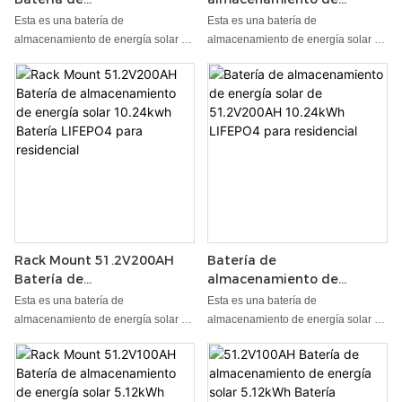
almacenamiento de
energía solar 14.3kWh
Esta es una batería de
Esta es una batería de
energía solar 14.3kwh
LIFEPO4 Batería para
almacenamiento de energía solar de
almacenamiento de energía solar de
Batería LIFEPO4 para
residencial
fosfato de hierro de litio para el
fosfato de hierro de litio para el
residencial
sistema de almacenamiento de
sistema de almacenamiento de
energía doméstica. Lt tiene múltiples
energía doméstica. Lt tiene múltiples
funciones de protección para
funciones de protección para
proteger la seguridad de la fuente de
proteger la seguridad de la fuente de
alimentación de manera general, la
alimentación de manera general, la
salida es estable y se puede
salida es estable y se puede
conectar a diferentes cargas con la
conectar a diferentes cargas con la
cuerda de voltaje, larga vida útil de
cuerda de voltaje, larga vida útil de
la vida útil.
la vida útil.
Rack Mount 51.2V200AH
Batería de
Batería de
almacenamiento de
almacenamiento de
energía solar de
Esta es una batería de
Esta es una batería de
energía solar 10.24kwh
51.2V200AH 10.24kWh
almacenamiento de energía solar de
almacenamiento de energía solar de
Batería LIFEPO4 para
LIFEPO4 para residencial
fosfato de hierro de litio para el
fosfato de hierro de litio para el
residencial
sistema de almacenamiento de
sistema de almacenamiento de
energía doméstica. Lt tiene múltiples
energía doméstica. Lt tiene múltiples
funciones de protección para
funciones de protección para