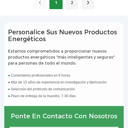
1
2
energía doméstica. Lt tiene múltiples
energía doméstica. Lt tiene múltiples
funciones de protección para
funciones de protección para
proteger la seguridad de la fuente de
proteger la seguridad de la fuente de
alimentación de manera general, la
alimentación de manera general, la
salida es estable y se puede
salida es estable y se puede
Personalice Sus Nuevos Productos
conectar a diferentes cargas con la
conectar a diferentes cargas con la
Energéticos
cuerda de voltaje, larga vida útil de
cuerda de voltaje, larga vida útil de
la vida útil.
la vida útil.
Estamos comprometidos a proporcionar nuevos
productos energéticos "más inteligentes y seguros"
para personas de todo el mundo.
●
Comentarios profesionales en 8 horas
●
Más de 15 años de experiencia en investigación y fabricación.
●
Selección del protocolo de comunicación.
●
Plazo de entrega de la muestra: 7-30 días
Ponte En Contacto Con Nosotros