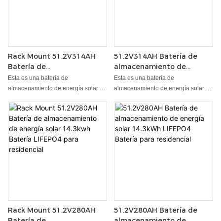
Rack Mount 51.2V314AH
51.2V314AH Batería de
Batería de
almacenamiento de
almacenamiento de
energía solar 16kWh
Esta es una batería de
Esta es una batería de
energía solar 16kWh
LIFEPO4 Batería para
almacenamiento de energía solar de
almacenamiento de energía solar de
Lifepo4 Batería para
residencial
fosfato de hierro de litio para el
fosfato de hierro de litio para el
residencial
sistema de almacenamiento de
sistema de almacenamiento de
energía doméstica. Lt tiene múltiples
energía doméstica. Lt tiene múltiples
funciones de protección para
funciones de protección para
proteger la seguridad de la fuente de
proteger la seguridad de la fuente de
alimentación de manera general, la
alimentación de manera general, la
salida es estable y se puede
salida es estable y se puede
conectar a diferentes cargas con la
conectar a diferentes cargas con la
cuerda de voltaje, larga vida útil de
cuerda de voltaje, larga vida útil de
la vida útil.
la vida útil.
Rack Mount 51.2V280AH
51.2V280AH Batería de
Batería de
almacenamiento de