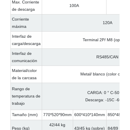
Max. Corriente
100A
de descarga
Corriente
120A
máxima
Interfaz de
Terminal 2P/ M8 (opciona
carga/descarga
Interfaz de
RS485/CAN
comunicación
Material/color
Metal/ blanco (color opcion
de la carcasa
Rango de
CARGA: 0 ° C-50 ° ℃
temperatura de
Descarga: -15C -60 ° ℃
trabajo
Tamaño (mm)
770*520*90mm
600*410*140mm
850*485*1
42/44 kg
Peso (kg)
43/45 kg (sobre)
84/89 kg (s