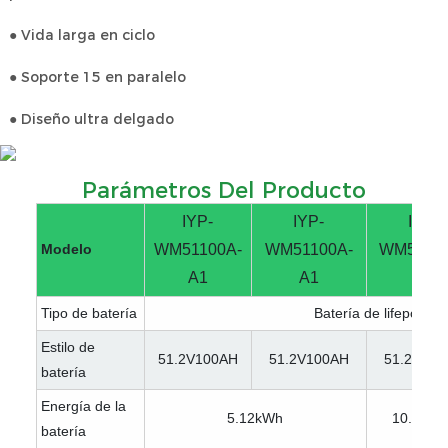
● Vida larga en ciclo
● Soporte 15 en paralelo
● Diseño ultra delgado
Parámetros Del Producto
IYP-
IYP-
IYP-
Modelo
WM51100A-
WM51100A-
WM5120
A1
A1
A1
Tipo de batería
Batería de lifepo4
Estilo de
51.2V100AH
51.2V100AH
51.2V200
batería
Energía de la
5.12kWh
10.24kW
batería