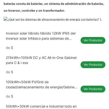
baterías consta de baterías, un sistema de administración de baterías,
un inversor, controles y un transformador.
Inversor solar híbrido híbrido 12KW IP65 del
inversor solar trifásico para sistemas de
Ver Productos
energía solar
de
$
215kWh+100kW DC y AC All-in-One Gabinet
para C & I ess
Ver Productos
de
$
100kWh+50kW PV/Grid de
ciudad/almacenamiento de energía/Gabinete
Ver Productos
de alta frecuencia/inversor para c & I ess
de
$
50kWh+30kW comercial e industrial todo en