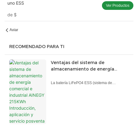
uno ESS
Ver Productos
de
$
Aviar
RECOMENDADO PARA TI
Ventajas del sistema de
almacenamiento de energía
comercial e industrial AINEGY
215KWh Introducción, aplicación y
La batería LiFePO4 ESS (sistema de
servicio posventa
almacenamiento de energía) incluye la batería
LiFePO4, MPPT, PCS y EMS. El sistema
incluye una batería LiFePO4 de 215 KWh, un
controlador MPPT y PCS de 100 KW, aire
acondicionado y sistema de extinción de
incendios.