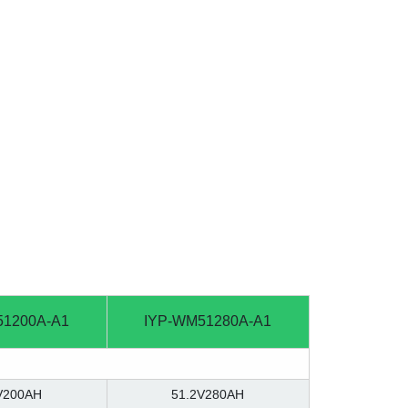
51200A-A1
IYP-WM51280A-A1
V200AH
51.2V280AH