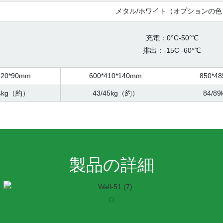
メタル/ホワイト（オプションの色
充電：0°C-50°℃
排出：-15C -60°℃
520*90mm
600*410*140mm
850*4
44kg（約）
43/45kg（約）
84/8
製品の詳細