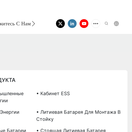
житесь С Нами
ДУКТА
мышленные
• Кабинет ESS
гии
Энергии
• Литиевая Батарея Для Монтажа В
Стойку
ые Батареи
• Стоящая Литиевая Батарея