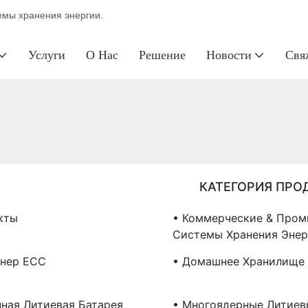
темы хранения энергии.
Услуги
О Нас
Решение
Новости
Свя
КАТЕГОРИЯ ПРО
кты
• Коммерческие & Про
Системы Хранения Энер
йнер ЕСС
• Домашнее Хранилище 
нная Литиевая Батарея
• Многоядерные Литиев