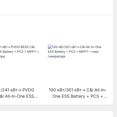
т/241 кВт·ч PVDG
100 кВт/301 кВт·ч C&I All-In-
&I All-In-One ESS
One ESS Battery + PCS +
y + PCS + MPPT +
MPPT + порт генератора
т генератора