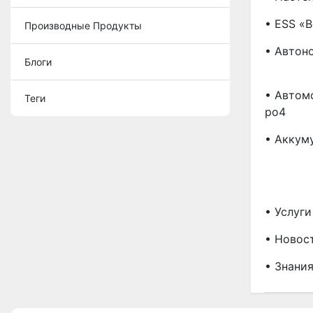
• ESS «
Производные Продукты
• Автон
Блоги
• Автом
Теги
Po4
• Аккум
• Услуги
• Новос
• Знани