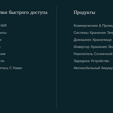
лки быстрого доступа
Продукты
НАЯ
Коммерческие & Пром
укты
Системы Хранения Эн
и
Домашнее Хранилище 
с
Инвертор Хранения Эн
ние
Накопитель Солнечной
сти
Зарядное Устройство
итесь С Нами
Автомобильный Аккумул