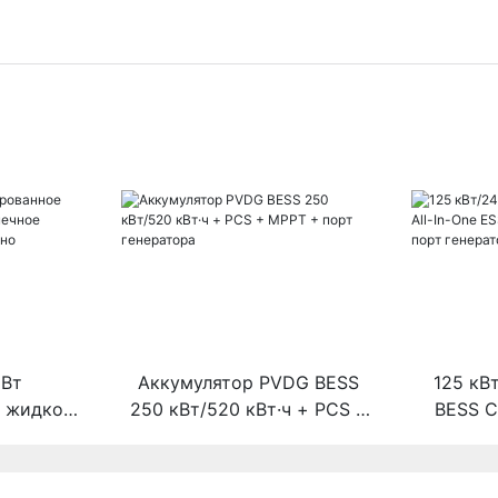
МВт
Аккумулятор PVDG BESS
125 кВ
е жидкое
250 кВт/520 кВт·ч + PCS +
BESS C
лнечное
MPPT + порт генератора
Batter
е товарно
пор