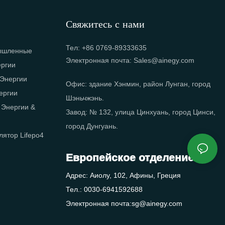
Свяжитесь с нами
Тел: +86 0769-89333635
ышленные
Электронная почта: Sales@ainegy.com
ергии
Энергии
Офис: здание Хэнмин, район Лунган, город
ергии
Шэньчжэнь.
 Энергии &
Завод: № 132, улица Цинхуань, город Цинси,
город Дунгуань.
ятор Lifepo4
Европейское отделение
Адрес: Аиолу, 102, Афины, Греция
Тел.: 0030-6941592688
Электронная почта:sg@ainegy.com