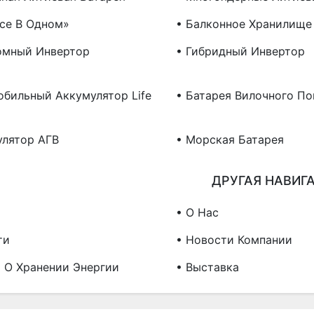
все В Одном»
• Балконное Хранилище
омный Инвертор
• Гибридный Инвертор
обильный Аккумулятор Life
• Батарея Вилочного По
улятор АГВ
• Морская Батарея
ДРУГАЯ НАВИГ
• О Нас
ти
• Новости Компании
я О Хранении Энергии
• Выставка