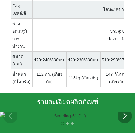
วัสดุ
โลหะ/ สีขาว、 ดำ 
เชลล์/สี
ช่วง
อุณหภูมิ
ประจุ: 0 ° C
การ
ปล่อย: -15 ° C
ทำงาน
ขนาด
420*240*830มม.
420*230*830มม.
510*293*970มม.
(มม.)
น้ำหนัก
112 กก. (เกี่ยว
147 กิโลกรัม
113kg (เกี่ยวกับ)
(กิโลกรัม)
กับ)
(เกี่ยวกับ)
รายละเอียดผลิตภัณฑ์