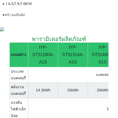
● 14.3/15/16KW
●หน้าจอสัมผัส
พารามิเตอร์ผลิตภัณฑ์
IYP-
IYP-
IYP-
แบบอย่าง
ST51280A-
ST51314A-
ST51400A-
A1S
A1S
A1S
ประเภท
แบตเตอรี่ L
แบตเตอรี่
พลังงาน
14.3kWh
16kWh
20kWh
แบตเตอรี่
แรงดัน
ไฟฟ้าเล็ก
51.2V
น้อย