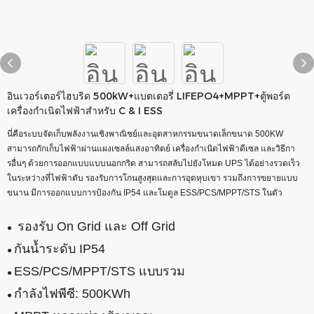
อินเวอร์เตอร์ไฮบริด 500kW+แบตเตอรี่ LIFEPO4+MPPT+ตู้พอร์ต
เครื่องกำเนิดไฟฟ้าสำหรับ C & I ESS
นี่คือระบบจัดเก็บพลังงานเชิงพาณิชย์และอุตสาหกรรมขนาดเล็กขนาด 500KW
สามารถกักเก็บไฟฟ้าผ่านแผงเซลล์แสงอาทิตย์ เครื่องกำเนิดไฟฟ้าดีเซล และวิธีกา
รอื่นๆ ด้วยการออกแบบแบบนอกกริด สามารถสลับไปยังโหมด UPS ได้อย่างรวดเร็ว
ในระหว่างที่ไฟฟ้าดับ รองรับการโกนสูงสุดและการอุดหุบเขา รวมถึงการขยายแบบ
ขนาน มีการออกแบบการป้องกัน IP54 และโมดูล ESS/PCS/MPPT/STS ในตัว
รองรับ On Grid และ Off Grid
●
กันน้ำระดับ IP54
●
ESS/PCS/MPPT/STS แบบรวม
●
กำลังไฟพีซี: 500KWh
●