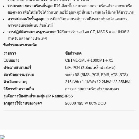
ระบบระบายความร้อนขั้นสูง:
มีให้เลือกทั้งระบบระบายความร้อนด้วยอากาศหรือ
ของเหลว เพื่อให้มั่นใจได้ว่าแบตเตอรี่มีอุณหภูมิที่เหมาะสมและใช้งานได้ยาวนาน
ความปลอดภัยขั้นสูงสุด:
การป้องกันหลายระดับ รวมถึงระบบดับเพลิงและการ
ตรวจสอบเซลล์แบบเรียลไทม์
การปฏิบัติตามมาตรฐานสากล:
ได้รับการรับรองโดย CE, MSDS และ UN38.3
สำหรับตลาดต่างประเทศ
ข้อกำหนดทางเทคนิค
รายการ
ข้อกำหนด
แบบอย่าง
CB1ML-1M5H-1000M1-HX1
ประเภทแบตเตอรี่
LiFePO4 (ลิเธียมเหล็กฟอสเฟต)
สถาปัตยกรรมระบบ
ระบบ 5S (BMS, PCS, EMS, ATS, STS)
ตัวเลือกความจุ
215kWh / 1.1MWh / 2.2MWh / 3.35MWh
วิธีการทำความเย็น
การระบายความร้อนด้วยของเหลว
ระดับการป้องกันน้ำและฝุ่น (IP Rating)
IP65
อายุการใช้งานของวงจร
≥6000 รอบ @ 80% DOD