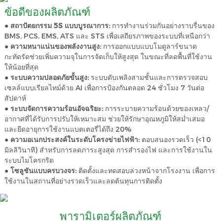
ข้อดีของผลิตภัณฑ์
●
สถาปัตยกรรม 5S แบบบูรณาการ:
การทำงานร่วมกันอย่างราบรื่นของ
BMS, PCS, EMS, ATS และ STS เพื่อเสถียรภาพของระบบที่เหนือกว่า
●
ความหนาแน่นของพลังงานสูง:
การออกแบบแบบโมดูลาร์ขนาด
กะทัดรัดช่วยเพิ่มความจุในการจัดเก็บให้สูงสุด ในขณะที่ลดพื้นที่ใช้งาน
ให้น้อยที่สุด
●
ระบบความปลอดภัยขั้นสูง:
ระบบดับเพลิงสามชั้นและการตรวจสอบ
เซลล์แบบเรียลไทม์ด้วย AI เพื่อการป้องกันตลอด 24 ชั่วโมง 7 วันต่อ
สัปดาห์
●
ระบบจัดการความร้อนอัจฉริยะ:
การระบายความร้อนด้วยของเหลว/
อากาศที่ได้รับการปรับให้เหมาะสม ช่วยให้รักษาอุณหภูมิให้สม่ำเสมอ
และยืดอายุการใช้งานแบตเตอรี่ได้ถึง 20%
●
ความอเนกประสงค์ในระดับโครงข่ายไฟฟ้า:
ตอบสนองรวดเร็ว (<10
มิลลิวินาที) สำหรับการลดภาระสูงสุด การสำรองไฟ และการใช้งานใน
ระบบไมโครกริด
●
โซลูชันแบบครบวงจร:
ติดตั้งและทดสอบล่วงหน้าจากโรงงาน เพื่อการ
ใช้งานในสถานที่อย่างรวดเร็วและลดต้นทุนการติดตั้ง
พารามิเตอร์ผลิตภัณฑ์