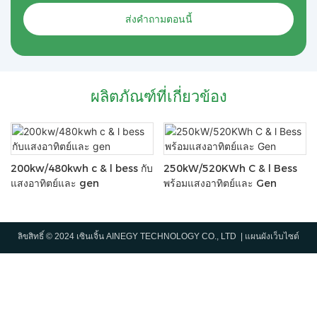
ส่งคำถามตอนนี้
ผลิตภัณฑ์ที่เกี่ยวข้อง
200kw/480kwh c & l bess กับ
250kW/520KWh C & l Bess
แสงอาทิตย์และ gen
พร้อมแสงอาทิตย์และ Gen
ลิขสิทธิ์ © 2024 เซินเจิ้น AINEGY TECHNOLOGY CO., LTD |
แผนผังเว็บไซต์