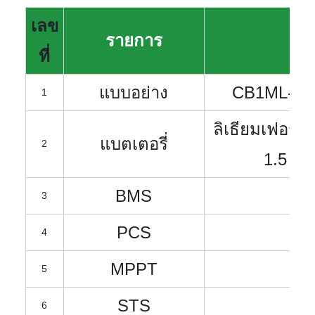
เลข
รายการ
พา
ที่
แบบอย่าง
CB1ML-1M
1
ลิเธียมเฟอร์
แบตเตอรี่
2
1.5 เมก
BMS
B
3
PCS
4
MPPT
5
STS
6