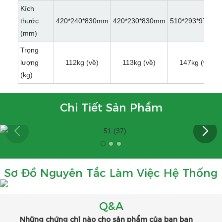
Kích
thước
420*240*830mm
420*230*830mm
510*293*970m
(mm)
Trọng
lượng
112kg (về)
113kg (về)
147kg (về)
(kg)
Chi Tiết Sản Phẩm
Sơ Đồ Nguyên Tắc Làm Việc Hệ Thống
Q&A
Những chứng chỉ nào cho sản phẩm của bạn bạn