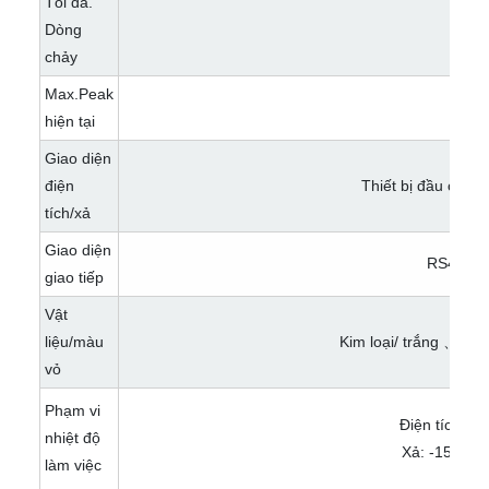
Tối đa.
Dòng
200A
chảy
Max.Peak
300A
hiện tại
Giao diện
điện
Thiết bị đầu cuối 
tích/xả
Giao diện
RS485/
giao tiếp
Vật
liệu/màu
Kim loại/ trắng 、 đe
vỏ
Phạm vi
Điện tích: 0 
nhiệt độ
Xả: -15 ° C -
làm việc