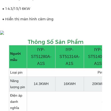
● 14.3/15/16KW
● Hiển thị màn hình cảm ứng
Thông Số Sản Phẩm
IYP-
IYP-
IYP-
Người
ST51280A-
ST51314A-
ST51400A-
mẫu
A1S
A1S
A1S
Loại pin
Pin Life
Năng
14.3KWH
16KWH
20KWH
lượng pin
Điện áp
danh
51.2V
nghĩa