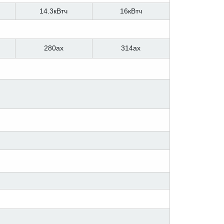
14.3кВтч
16кВтч
280ах
314ах