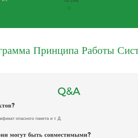
грамма Принципа Работы Сис
Q&A
ктов?
фикат опасного пакета и т. Д.
 они могут быть совместимыми?