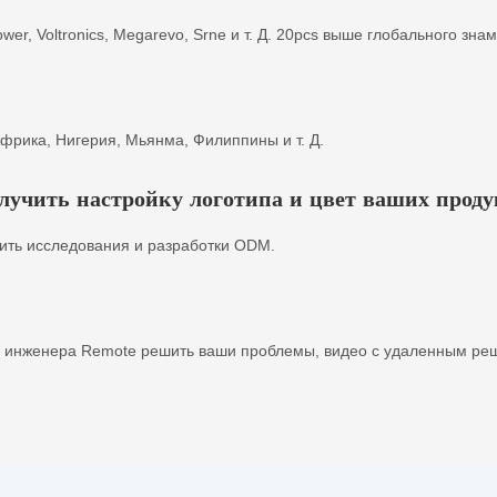
power, Voltronics, Megarevo, Srne и т. Д. 20pcs выше глобального зн
фрика, Нигерия, Мьянма, Филиппины и т. Д.
чить настройку логотипа и цвет ваших проду
ить исследования и разработки ODM.
 инженера Remote решить ваши проблемы, видео с удаленным ре