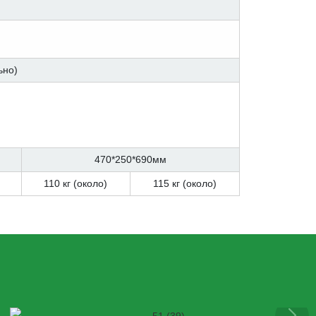
ьно)
м
470*250*690мм
110 кг (около)
115 кг (около)