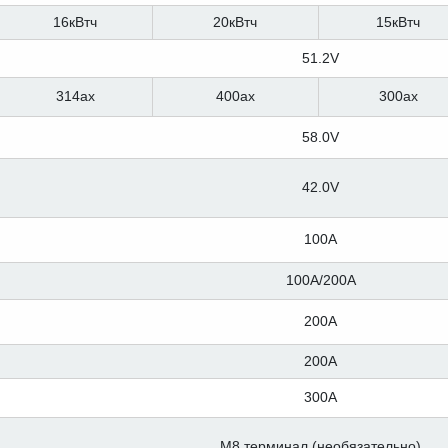
16кВтч
20кВтч
15кВтч
51.2V
314ах
400ах
300ах
58.0V
42.0V
100A
100A/200A
200A
200A
300A
M8 терминал (необязательно)