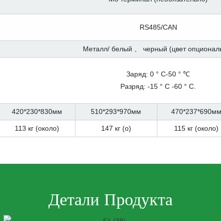
RS485/CAN
Металл/ белый 、 черный (цвет опционал
Заряд: 0 ° C-50 ° ℃
Разряд: -15 ° C -60 ° C.
420*230*830мм
510*293*970мм
470*237*690м
113 кг (около)
147 кг (о)
115 кг (около)
Детали Продукта