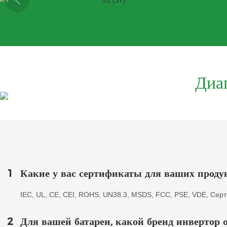
Диа
1
Какие у вас сертификаты для ваших проду
IEC, UL, CE, CEI, ROHS, UN38.3, MSDS, FCC, PSE, VDE, Серти
2
Для вашей батареи, какой бренд инвертор