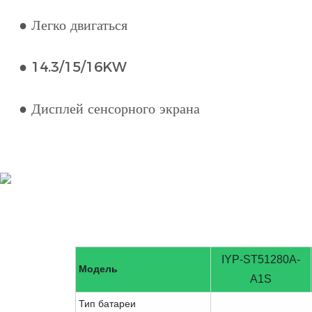
● Легко двигаться
● 14.3/15/16KW
● Дисплей сенсорного экрана
IYP-ST51280A-
Модель
A1S
Тип батареи