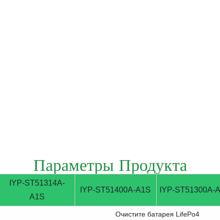
Параметры Продукта
IYP-ST51314A-
IYP-ST51400A-A1S
IYP-ST51300A-
A1S
Очистите батарея LifePo4