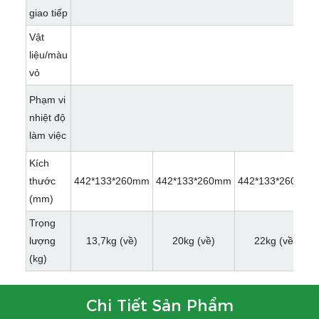
giao tiếp
Vật
liệu/màu
vỏ
Phạm vi
nhiệt độ
làm việc
Kích
thước
442*133*260mm
442*133*260mm
442*133*260mm
(mm)
Trọng
lượng
13,7kg (về)
20kg (về)
22kg (về)
(kg)
Chi Tiết Sản Phẩm