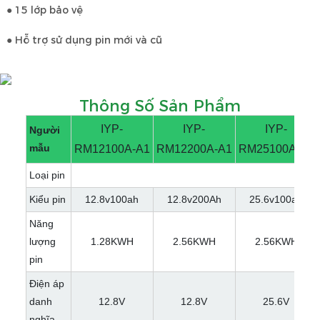
● 15 lớp bảo vệ
● Hỗ trợ sử dụng pin mới và cũ
Thông Số Sản Phẩm
IYP-
IYP-
IYP-
Người
mẫu
RM12100A-A1
RM12200A-A1
RM25100A-A1
Loại pin
Kiểu pin
12.8v100ah
12.8v200Ah
25.6v100ah
Năng
lượng
1.28KWH
2.56KWH
2.56KWH
pin
Điện áp
danh
12.8V
12.8V
25.6V
nghĩa