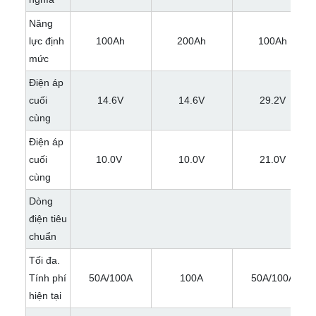
Năng
lực định
100Ah
200Ah
100Ah
mức
Điện áp
cuối
14.6V
14.6V
29.2V
cùng
Điện áp
cuối
10.0V
10.0V
21.0V
cùng
Dòng
điện tiêu
chuẩn
Tối đa.
Tính phí
50A/100A
100A
50A/100A
hiện tại