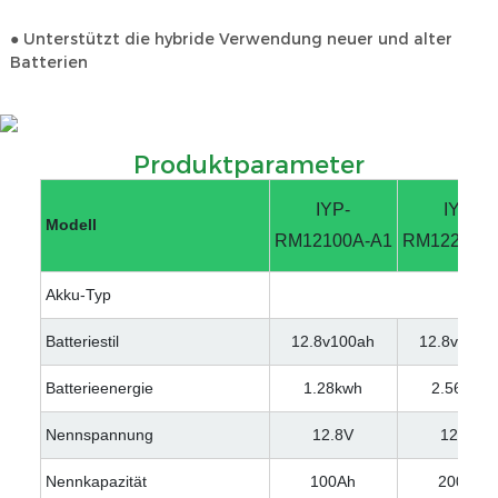
● Unterstützt die hybride Verwendung neuer und alter
Batterien
Produktparameter
IYP-
IYP-
Modell
RM12100A-A1
RM12200A
Akku-Typ
Batteriestil
12.8v100ah
12.8v200a
Batterieenergie
1.28kwh
2.56kwh
Nennspannung
12.8V
12.8V
Nennkapazität
100Ah
200Ah