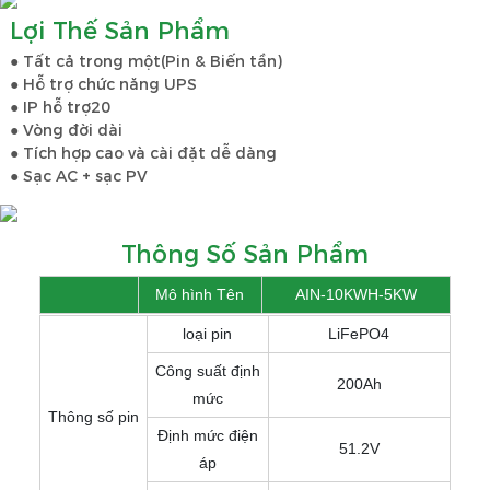
Lợi Thế Sản Phẩm
● Tất cả trong một(Pin & Biến tần)
● Hỗ trợ chức năng UPS
● IP hỗ trợ20
● Vòng đời dài
● Tích hợp cao và cài đặt dễ dàng
● Sạc AC + sạc PV
Thông Số Sản Phẩm
Mô hình Tên
AIN-10KWH-5KW
loại pin
LiFePO4
Công suất định
200Ah
mức
Thông số pin
Định mức điện
51.2V
áp