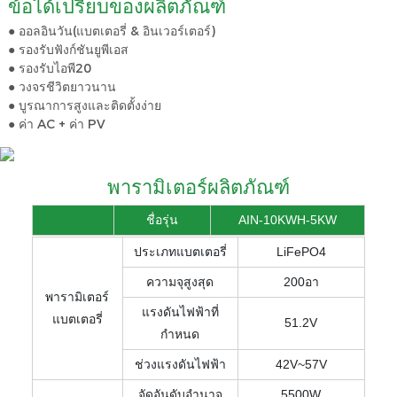
ข้อได้เปรียบของผลิตภัณฑ์
● ออลอินวัน(แบตเตอรี่ & อินเวอร์เตอร์)
● รองรับฟังก์ชันยูพีเอส
● รองรับไอพี20
● วงจรชีวิตยาวนาน
● บูรณาการสูงและติดตั้งง่าย
● ค่า AC + ค่า PV
พารามิเตอร์ผลิตภัณฑ์
ชื่อรุ่น
AIN-10KWH-5KW
ประเภทแบตเตอรี่
LiFePO4
ความจุสูงสุด
200อา
พารามิเตอร์
แรงดันไฟฟ้าที่
แบตเตอรี่
51.2V
กำหนด
ช่วงแรงดันไฟฟ้า
42V~57V
จัดอันดับอำนาจ
5500W