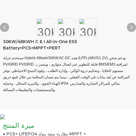
30KW/48KWH C & I All-in-One ESS
Battery+PCS+MPPT+PERT
تستخدم خزانة Hybrid 48kwh/30KW AC-DC هذه (LFP) (48V/51.2V) ودعم شحن
PV/GRID PV/GRID. قابلة للتطوير عبر اتصال متوازي ، ويتميز بـ BMS/EMS لمراقبة
مستوى الخلايا ، وتحكيم ذروة الوالي ، وإدارة الطلب ، وقوة النسخ الاحتياطي. توفر
المراقبة عن بُعد بيانات في الوقت الفعلي ، بينما يتم ضمان السلامة من خلال قمع حريق
الهباء الجوي ، والتبريد السائل ، وحماية IP54. مثالي للمراكز التجارية والمدارس
والمستشفيات والتطبيقات المماثلة.
ميزة المنتج
● PCS+ LIFEPO4 بطارية منفذ مولد MPPT +