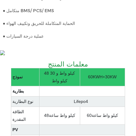
● متكامل BMS/ PCS/ EMS
● الحماية المتكاملة للحريق وتكييف الهواء
● عملية درجة السيارات
معلمات المنتج
48 كيلو واط و 30
60KWH+30KW
نموذج
كيلو واط
بطارية
Lifepo4
نوع البطارية
الطاقة
كيلو واط ساعة60
كيلو واط ساعة48
المقدرة
PV