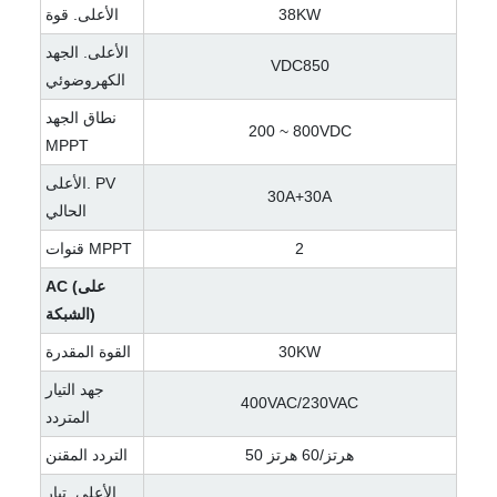
38KW
الأعلى. قوة
الأعلى. الجهد
VDC850
الكهروضوئي
نطاق الجهد
200 ~ 800VDC
MPPT
الأعلى. PV
30A+30A
الحالي
2
قنوات MPPT
AC (على
الشبكة)
30KW
القوة المقدرة
جهد التيار
400VAC/230VAC
المتردد
50 هرتز/60 هرتز
التردد المقنن
الأعلى. تيار