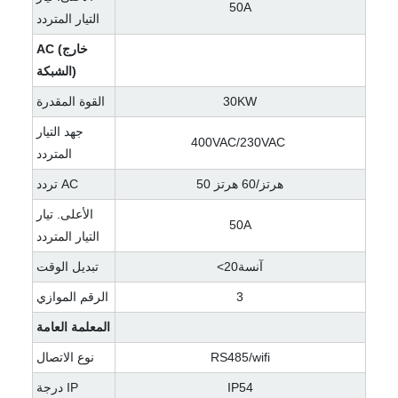
50A
التيار المتردد
AC (خارج
الشبكة)
30KW
القوة المقدرة
جهد التيار
400VAC/230VAC
المتردد
50 هرتز/60 هرتز
تردد AC
الأعلى. تيار
50A
التيار المتردد
<آنسة20
تبديل الوقت
3
الرقم الموازي
المعلمة العامة
RS485/wifi
نوع الاتصال
IP54
درجة IP