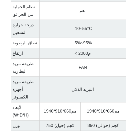
نظام الحماية
نعم
من الحرائق
درجة حرارة
-10~55℃
التشغيل
5%~95%
نطاق الرطوبة
< م2000
ارتفاع
طريقة تبريد
FAN
البطارية
طريقة تبريد
التبريد الذكي
أجهزة
الكمبيوتر
الأبعاد
مم660*910*1940
مم660*910*1940
(W*D*H)
850 كجم (حوالي)
750 كجم (حول)
وزن