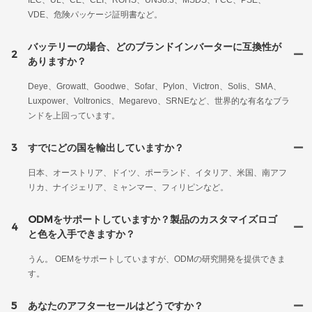
IEC、UL、CE、CEI、ROHS、UN38.3、MSDS、FCC、PSE、
VDE、危険パッケージ証明書など。
バッテリーの場合、どのブランドインバーターに互換性が
2
ありますか？
Deye、Growatt、Goodwe、Sofar、Pylon、Victron、Solis、SMA、
Luxpower、Voltronics、Megarevo、SRNEなど、世界的な有名なブラ
ンドを上回っています。
3
すでにどの国を輸出していますか？
日本、オーストリア、ドイツ、ポーランド、イタリア、米国、南アフ
リカ、ナイジェリア、ミャンマー、フィリピンなど。
ODMをサポートしていますか？製品のカスタマイズロゴ
4
と色を入手できますか？
うん。 OEMをサポートしていますが、ODMの研究開発を提供できま
す。
5
あなたのアフターセールはどうですか？