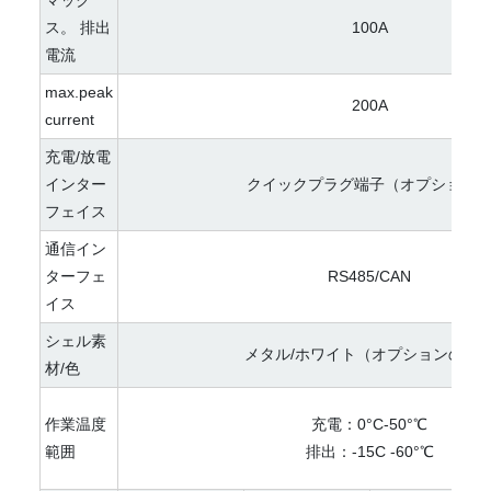
マック
ス。 排出
100A
電流
max.peak
200A
current
充電/放電
インター
クイックプラグ端子（オプション
フェイス
通信イン
ターフェ
RS485/CAN
イス
シェル素
メタル/ホワイト（オプションの色
材/色
作業温度
充電：0°C-50°℃
範囲
排出：-15C -60°℃