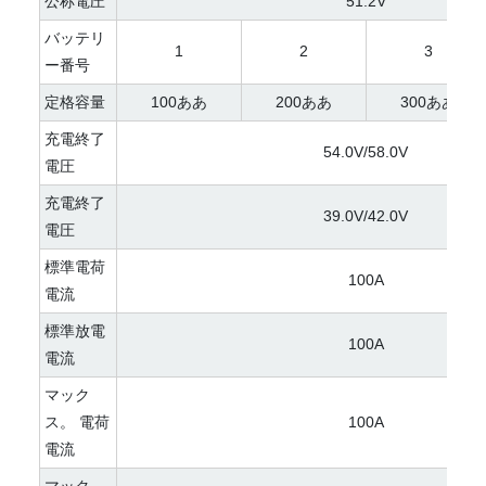
公称電圧
51.2V
バッテリ
1
2
3
ー番号
定格容量
100ああ
200ああ
300ああ
充電終了
54.0V/58.0V
電圧
充電終了
39.0V/42.0V
電圧
標準電荷
100A
電流
標準放電
100A
電流
マック
ス。 電荷
100A
電流