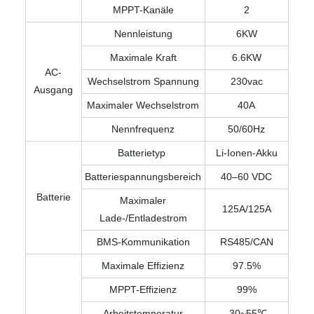
MPPT-Kanäle
2
Nennleistung
6KW
Maximale Kraft
6.6KW
AC-
Wechselstrom Spannung
230vac
Ausgang
Maximaler Wechselstrom
40A
Nennfrequenz
50/60Hz
Batterietyp
Li-Ionen-Akku
Batteriespannungsbereich
40–60 VDC
Batterie
Maximaler
125A/125A
Lade-/Entladestrom
BMS-Kommunikation
RS485/CAN
Maximale Effizienz
97.5%
MPPT-Effizienz
99%
Arbeitstemperatur
-30~55℃