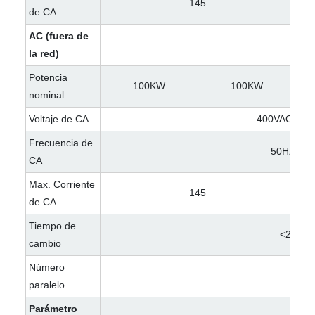
145
de CA
AC (fuera de
la red)
Potencia
100KW
100KW
nominal
Voltaje de CA
400VAC/23
Frecuencia de
50Hz/60H
CA
Max. Corriente
145
de CA
Tiempo de
<20EM
cambio
Número
10
paralelo
Parámetro