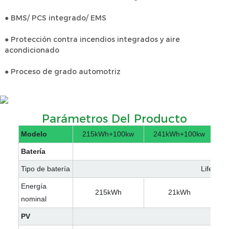
● BMS/ PCS integrado/ EMS
● Protección contra incendios integrados y aire
acondicionado
● Proceso de grado automotriz
Parámetros Del Producto
Modelo
215kWh+100kw
241kWh+100kw
2
Batería
Tipo de batería
Lifepo4
Energía
215kWh
21kWh
nominal
PV