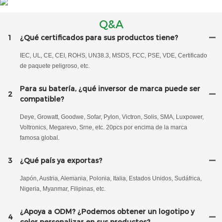
Q&A
1
¿Qué certificados para sus productos tiene?
IEC, UL, CE, CEI, ROHS, UN38.3, MSDS, FCC, PSE, VDE, Certificado
de paquete peligroso, etc.
Para su batería, ¿qué inversor de marca puede ser
2
compatible?
Deye, Growatt, Goodwe, Sofar, Pylon, Victron, Solis, SMA, Luxpower,
Voltronics, Megarevo, Srne, etc. 20pcs por encima de la marca
famosa global.
3
¿Qué país ya exportas?
Japón, Austria, Alemania, Polonia, Italia, Estados Unidos, Sudáfrica,
Nigeria, Myanmar, Filipinas, etc.
¿Apoya a ODM? ¿Podemos obtener un logotipo y
4