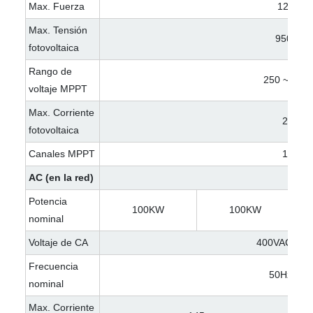
Max. Fuerza
120KW
Max. Tensión
950VDC
fotovoltaica
Rango de
250 ~ 850
voltaje MPPT
Max. Corriente
200A
fotovoltaica
Canales MPPT
1 o 4
AC (en la red)
Potencia
100KW
100KW
nominal
Voltaje de CA
400VAC/23
Frecuencia
50Hz/60H
nominal
Max. Corriente