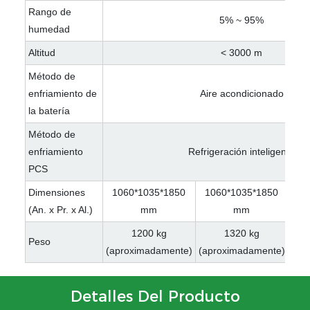
Rango de
5% ~ 95%
humedad
Altitud
< 3000 m
Método de
enfriamiento de
Aire acondicionado
la batería
Método de
enfriamiento
Refrigeración inteligente
PCS
Dimensiones
1060*1035*1850
1060*1035*1850
10
(An. x Pr. x Al.)
mm
mm
1200 kg
1320 kg
Peso
(aproximadamente)
(aproximadamente)
(ap
Detalles Del Producto