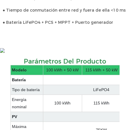
● Tiempo de conmutación entre red y fuera de ella <10 ms
● Batería LiFePO4 + PCS + MPPT + Puerto generador
Parámetros Del Producto
Modelo
100 kWh + 50 kW
115 kWh + 50 kW
12
Batería
Tipo de batería
LiFePO4
Energía
100 kWh
115 kWh
nominal
PV
Máxima