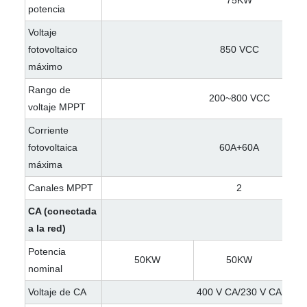
75KW
potencia
Voltaje
fotovoltaico
850 VCC
máximo
Rango de
200~800 VCC
voltaje MPPT
Corriente
fotovoltaica
60A+60A
máxima
Canales MPPT
2
CA (conectada
a la red)
Potencia
50KW
50KW
nominal
Voltaje de CA
400 V CA/230 V CA