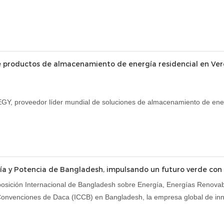
productos de almacenamiento de energía residencial en Verd
GY, proveedor líder mundial de soluciones de almacenamiento de ene
baterías de litio residenciales en Verde.tec 2026, la Exposición Inter
 del Mediterráneo (MEC) en Atenas.
e más influyentes de Grecia y el sur de Europa, Verde.tec proporcion
cenamiento de energía residencial a clientes locales e internacionale
rgía y Potencia de Bangladesh, impulsando un futuro verde co
osición Internacional de Bangladesh sobre Energía, Energías Renovabl
e Convenciones de Daca (ICCB) en Bangladesh, la empresa global de 
barcan los sectores de movilidad eléctrica, hogar, comercial e industr
logía.