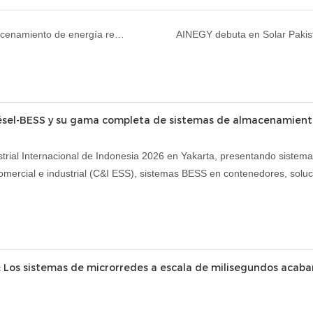
AINEGY presenta su gama completa de productos de almacenamiento de energía residencial en Verde.tec 2026, impulsando las mejoras energéticas en Grecia y el sur de Europa.
ésel-BESS y su gama completa de sistemas de almacenamiento
rial Internacional de Indonesia 2026 en Yakarta, presentando sistema
mercial e industrial (C&I ESS), sistemas BESS en contenedores, soluc
 Los sistemas de microrredes a escala de milisegundos acaban