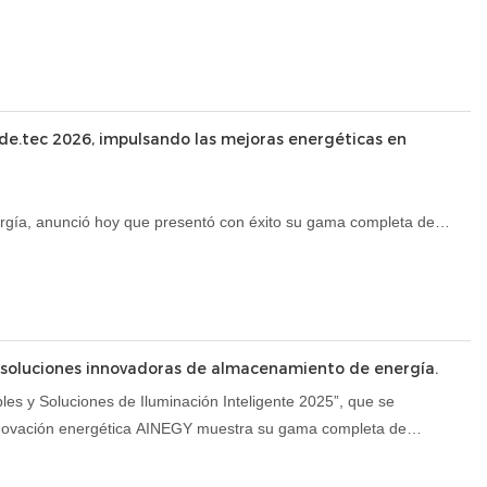
e.tec 2026, impulsando las mejoras energéticas en
rgía, anunció hoy que presentó con éxito su gama completa de
nacional de Tecnologías Ambientales, celebrada del 27 de febrero
ó a AINEGY una plataforma importante para presentar sus
s.
n soluciones innovadoras de almacenamiento de energía.
es y Soluciones de Iluminación Inteligente 2025”, que se
innovación energética AINEGY muestra su gama completa de
ial, interpretando el tema de la exposición “Energía Inteligente,