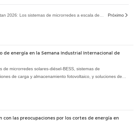
AINEGY debuta en Solar Pakistan 2026: Los sistemas de microrredes a escala de milisegundos acaban con las preocupaciones por los cortes de energía en Pakistán.
Próximo
 de energía en la Semana Industrial Internacional de
s de microrredes solares-diésel-BESS, sistemas de
iones de carga y almacenamiento fotovoltaico, y soluciones de
 con las preocupaciones por los cortes de energía en