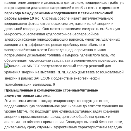
накопителем энергии и дизельным двигателем, поддерживает работу в
сверхшироком диапазоне напряжений
в слабых сетях, с
временем
перехода между режимами подключения к сети и автономной
работы менее 10 мс
. Система обеспечивает интеллектуальную
координацию фотоэлектрических систем, накопителей энергии и
дизельной генерации. Она может независимо создавать стабильную
микросеть, обеспечивая круглосуточное бесперебойное
электроснабжение горнодобывающих районов, курортов, удаленных
заводов и т. д., эффективно решая проблему нестабильного
электроснабжения в сети Бангладеш, одновременно снижая
потребление дизельного топлива и выбросы углекислого газа, что
обеспечивает как снижение затрат, так и экологические преимущества.
Промышленные и коммерческие стоечные/литиевые
аккумуляторные системы:
Эти системы имеют стандартизированную конструкцию стоек,
поддерживающую параллельное расширение до емкости хранения на
уровне МВт·ч, что подходит для крупномасштабных задач хранения
энергии в промышленных парках, центрах обработки данных и
аналогичных областях применения. Благодаря высокой безопасности,
длительному сроку службы и эффективным характеристикам зарядки/