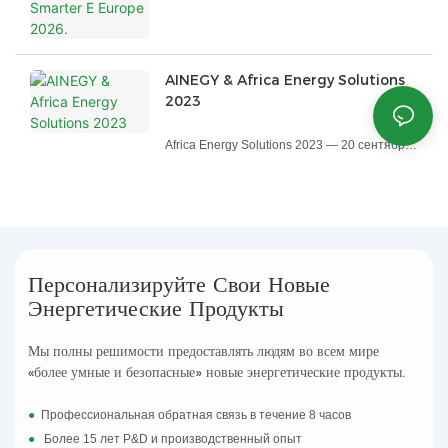
для надежного гибридного
технических экспертов
энергоснабжения.
AINEGY & Africa Energy Solutions
2023
Africa Energy Solutions 2023 — 20 сентября
2023 года в конференц-центре Галлахера
успешно стартовала южноафриканская
выставка по хранению энергии в домашних
условиях, а также по хранению энергии в
промышленных и коммерческих целях.
Персонализируйте Свои Новые
Энергетические Продукты
Выставка продлится три дня и является
ведущим и всеобъемлющим мероприятием
Мы полны решимости предоставлять людям во всем мире
в области новой энергетики в Южной
«более умные и безопасные» новые энергетические продукты.
Африке. Здесь собираются все новые
энергетические компании и бренды из
●
Профессиональная обратная связь в течение 8 часов
Китая.
●
Более 15 лет Р&D и производственный опыт