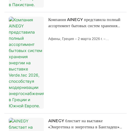
Компания AINEGY представила полный
ассортимент бытовых систем хранения
энергии на выставке Verde.tec 2026,
способствуя модернизации
Афины, Греция – 2 марта 2026 г. –
энергоснабжения в Греции и Южной
Компания AINEGY, ведущий мировой
Европе.
поставщик решений для хранения энергии,
сегодня объявила об успешной
демонстрации полного ассортимента своей
продукции для хранения энергии на основе
литий-ионных аккумуляторов для жилых
помещений на Международной выставке
экологических технологий Verde.tec 2026,
проходившей с 27 февраля по 1 марта в
Средиземноморском выставочном центре
(MEC) в Афинах.
Выставка Verde.tec, являющаяся одной из
самых влиятельных выставок
AINEGY блистает на выставке
возобновляемой энергетики в Греции и
«Энергетика и энергетика в Бангладеш»,
Южной Европе, предоставила AINEGY