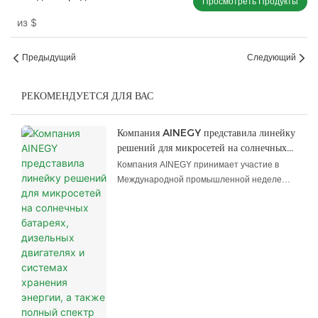
Просмотреть Продукты
хранения энергии батареи
из
$
высокая эффективность DC/DC
Зарядное устройство 60 кВт
Предыдущий
Следующий
РЕКОМЕНДУЕТСЯ ДЛЯ ВАС
Компания AINEGY представила линейку
решений для микросетей на солнечных
батареях, дизельных двигателях и
Компания AINEGY принимает участие в
системах хранения энергии, а также
Международной промышленной неделе
полный спектр систем хранения энергии
Индонезии 2026 в Джакарте, представляя
на Международной промышленной
микросетевые системы на основе
неделе в Индонезии 2026.
солнечных и дизельных двигателей с
накопителями энергии, системы хранения
энергии для коммерческих и
промышленных предприятий,
контейнерные системы хранения энергии,
решения для зарядки фотоэлектрических
панелей и литиевых батарей на стенде