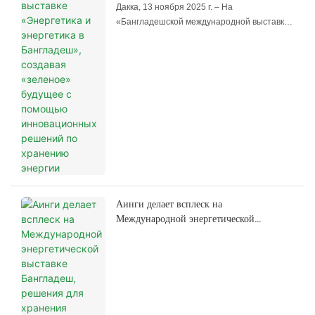
создавая «зеленое» будущее с помощью
Дакка, 13 ноября 2025 г. – На
важную площадку для презентации своих
инновационных решений по хранению
«Бангладешской международной выставке
инновационных технологий и решений для
энергии
энергетики, возобновляемых источников
хранения энергии в жилых домах местным
энергии и интеллектуальных световых
и международным клиентам.
решений 2025», которая открылась сегодня
в Международном конференц-центре Дакки
(ICCB) в Бангладеш, глобальная
инновационная энергетическая компания
AINEGY продемонстрировала весь спектр
своей продукции для накопления энергии,
охватывающей электромобильность,
бытовой, коммерческий и промышленный
секторы, интерпретируя тему выставки
«Интеллектуальная энергия, освещающая
Аинги делает всплеск на
будущее» с помощью своих передовых
Международной энергетической
технологических возможностей.
выставке Бангладеш, решения для
хранения солнечной энергии привлекают
внимание