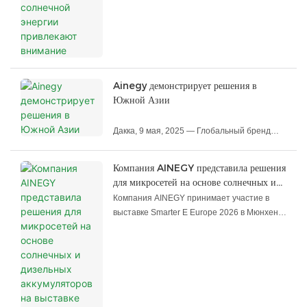
Ainegy демонстрирует решения в
Южной Азии
Дакка, 9 мая, 2025 — Глобальный бренд
новой энергетической технологии Ainegy
продемонстрировал свои
Компания AINEGY представила решения
оптимизированные решения для хранения
для микросетей на основе солнечных и
энергии в Южной Азии (полный портфель
дизельных аккумуляторов на выставке
Компания AINEGY принимает участие в
для жилых и коммерческих/промышленных
Smarter E Europe 2026.
выставке Smarter E Europe 2026 в Мюнхене,
применений) на 14 -й Бангладешской
Германия, где демонстрирует решения для
международной власти. & Здание Expo (Biid
микросетей на основе солнечных и
Expo & Диалог), который открылся вчера.
дизельных аккумуляторов, объединяющие
Мероприятие, проводимое с мая 8–10 В
солнечную генерацию, аккумуляторные
Международном конференц -центре
батареи, дизельное резервное питание и
Бангабандху (BICC) в Дакке привлекло
интеллектуальное управление энергией
сильную явку торговых посетителей и