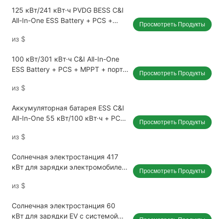
125 кВт/241 кВт·ч PVDG BESS C&I
All-In-One ESS Battery + PCS +
Просмотреть Продукты
MPPT + порт генератора
из
$
100 кВт/301 кВт·ч C&I All-In-One
ESS Battery + PCS + MPPT + порт
Просмотреть Продукты
генератора
из
$
Аккумуляторная батарея ESS C&I
All-In-One 55 кВт/100 кВт·ч + PCS
Просмотреть Продукты
+ MPPT + порт генератора
из
$
Солнечная электростанция 417
кВт для зарядки электромобилей
Просмотреть Продукты
с системой хранения энергии
из
$
батареи высокая эффективность
DC/DC Зарядное устройство 120
Солнечная электростанция 60
кВт
кВт для зарядки EV с системой