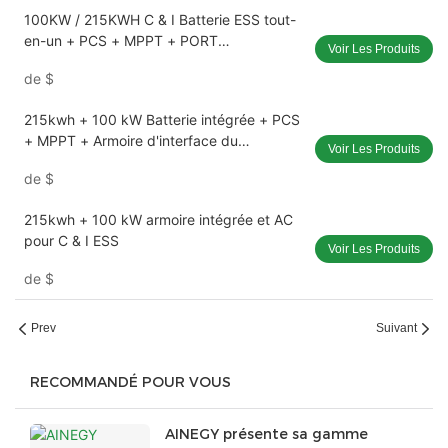
100KW / 215KWH C & I Batterie ESS tout-
en-un + PCS + MPPT + PORT
Voir Les Produits
GÉNÉRATEUR
de
$
215kwh + 100 kW Batterie intégrée + PCS
+ MPPT + Armoire d'interface du
Voir Les Produits
générateur diesel pour C & I ESS
de
$
215kwh + 100 kW armoire intégrée et AC
pour C & I ESS
Voir Les Produits
de
$
Prev
Suivant
RECOMMANDÉ POUR VOUS
AINEGY présente sa gamme