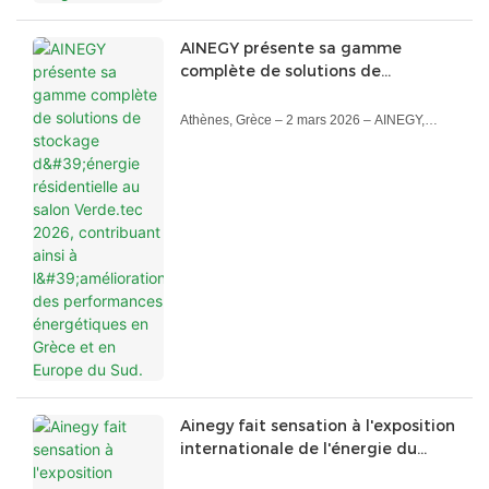
AINEGY présente sa gamme
complète de solutions de
stockage d'énergie résidentielle
au salon Verde.tec 2026,
Athènes, Grèce – 2 mars 2026 – AINEGY,
contribuant ainsi à l'amélioration
fournisseur mondial de premier plan de
des performances énergétiques
solutions de stockage d'énergie, a annoncé
en Grèce et en Europe du Sud.
aujourd'hui avoir présenté avec succès sa
gamme complète de produits de stockage
d'énergie résidentiels à base de batteries au
lithium lors de Verde.tec 2026, le Salon
international des technologies
environnementales, qui s'est tenu du 27 février
au 1er mars au Centre des expositions
méditerranéen (MEC) d'Athènes.
Verde.tec, l'un des salons professionnels les
plus influents du secteur des énergies
renouvelables en Grèce et en Europe du Sud,
Ainegy fait sensation à l'exposition
a offert à AINEGY une plateforme importante
internationale de l'énergie du
pour présenter ses technologies innovantes et
Bangladesh, les solutions solaires
ses solutions de stockage d'énergie