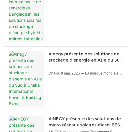
de stockage d'énergie hybride
résidentielles à une clientèle locale et
attirent l'attention
internationale.
Ainegy présente des solutions de
stockage d'énergie en Asie du Sud
à Dhaka International Power &
Building Expo
Dhaka, 9 mai, 2025 — La marque mondiale
de technologie de la nouvelle énergie Ainegy
a présenté ses solutions de stockage
d'énergie optimisées en Asie du Sud
(portefeuille complet pour les applications
résidentielles et commerciales / industrielles)
lors de la 14e puissance internationale du
Bangladesh & Building Expo (BIID Expo &
AINEGY présente des solutions de
Dialogue), qui a ouvert ses portes hier.
micro-réseaux solaires-diesel BESS
L'événement, tenu de mai 8–10 au
au salon The smarter E Europe
AINEGY expose au salon The smarter E