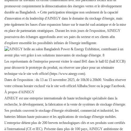
promouvoir conjointement la démocratisation des énergies vertes et le développement
durable au Bangladesh. » Cette participation témoigne non seulement de la capacité
d'innovation et du leadership d'AINEGY dans le domaine du stockage d'énergie, mais
jette également les bases d'une expansion future sur le marché sud-asiatique et de la mise
en place de partenariats stratégiques. Durant les trois jours de l'exposition, AINEGY
poursuivra des échanges approfondis avec ses pairs du secteur et ses clients afin
d'explorer ensemble les possibilités infinies de l'énergie intelligente.
Les représentants de l'entreprise peuvent visiter le stand B41 dans le hall 02 (hall ICCB)
pour découvrir le prototype du produit, ou réserver une place pour un séminaire
technique via le site web officiel
(https://www.ainegy.com).
Dates de l'exposition : du 13 au 15 novembre 2025, de 10h30 à 20h00. Veuillez réserver
votre créneau horaire exclusif via le site web officiel Allbaba.Store ou la page Facebook.
À propos d'AINEGY
AINEGY est une entreprise internationale de haute technologie spécialisée dans la
recherche, le développement, la fabrication et la vente de systèmes de stockage d'énergie.
Ses produits couvrent le stockage d'énergie résidentiel, commercial et industriel, les
batteries lithium haute puissance et les applications de stockage d'énergie mobiles.
L'entreprise détient plus de 200 brevets technologiques clés et ses produits sont certifiés
à l'international (CE et IEC). Présente dans plus de 100 pays, AINEGY ambitionne de