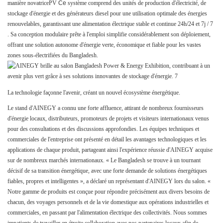
manière novatrice
PV
Ce
système comprend des unités de production d'électricité, de
stockage d'énergie et des générateurs diesel pour une utilisation optimale des énergies
renouvelables, garantissant une alimentation électrique stable et continue 24h/24 et
7j
/
7
. Sa conception modulaire prête à l'emploi simplifie considérablement son déploiement,
offrant une solution autonome d'énergie verte, économique et fiable pour les vastes
zones sous-électrifiées du Bangladesh.
La technologie façonne l'avenir, créant un nouvel écosystème énergétique.
Le stand d'AINEGY a connu une forte affluence, attirant de nombreux fournisseurs
d'énergie locaux, distributeurs, promoteurs de projets et visiteurs internationaux venus
pour des consultations et des discussions approfondies. Les équipes techniques et
commerciales de l'entreprise ont présenté en détail les avantages technologiques et les
applications de chaque produit, partageant ainsi l'expérience réussie d'AINEGY acquise
sur de nombreux marchés internationaux. « Le Bangladesh se trouve à un tournant
décisif de sa transition énergétique, avec une forte demande de solutions énergétiques
fiables, propres et intelligentes », a déclaré un représentant d'AINEGY lors du salon. «
Notre gamme de produits est conçue pour répondre précisément aux divers besoins de
chacun, des voyages personnels et de la vie domestique aux opérations industrielles et
commerciales, en passant par l'alimentation électrique des collectivités. Nous sommes
impatients de travailler en étroite collaboration avec nos partenaires locaux afin de