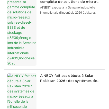
complète de solutions de micro-
réseaux solaires-diesel-BESS et de
AINEGY expose à la Semaine industrielle
stockage d'énergie lors de la
internationale d'Indonésie 2026 à Jakarta,
Semaine industrielle
présentant des systèmes de micro-réseaux
internationale d'Indonésie 2026.
solaires-diesel-BESS, des systèmes ESS C&I,
des systèmes BESS conteneurisés, des
solutions de stockage et de charge PV et des
solutions de batteries au lithium sur le stand
C2G110.
AINEGY fait ses débuts à Solar
Pakistan 2026 : des systèmes de
micro-réseaux à l’échelle de la
milliseconde mettent fin aux
inquiétudes liées aux coupures de
courant au Pakistan