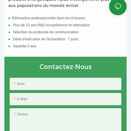
énergétiques de Chine se réunissent ici.
aux populations du monde entier.
●
Rétroaction professionnelle dans les 8 heures
●
Plus de 15 ans R&D et expérience en fabrication
●
Sélection du protocole de communication
●
Délai d'exécution de l'échantillon : 7 jours
●
Garantie 5 ans
Contactez-Nous
Nom
E-Mail
Teneur