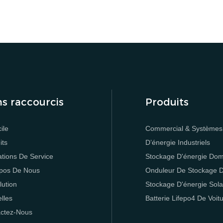
 dure trois jours et constitue l'événement leader et complet de l'indust
ntreprises et marques énergétiques de Chine se réunissent ici.
ns raccourcis
Produits
ile
Commercial & Systèmes
its
D’énergie Industriels
ations De Service
Stockage D'énergie Dom
pos De Nous
Onduleur De Stockage D
lution
Stockage D'énergie Sola
lles
Batterie Lifepo4 De Voit
ctez-Nous