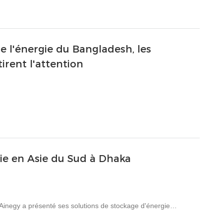
du salon « Énergie intelligente, éclairer l’avenir » grâce à sa
de l'énergie du Bangladesh, les
irent l'attention
ie en Asie du Sud à Dhaka
inegy a présenté ses solutions de stockage d'énergie
 et commerciales / industrielles) lors de la 14e puissance