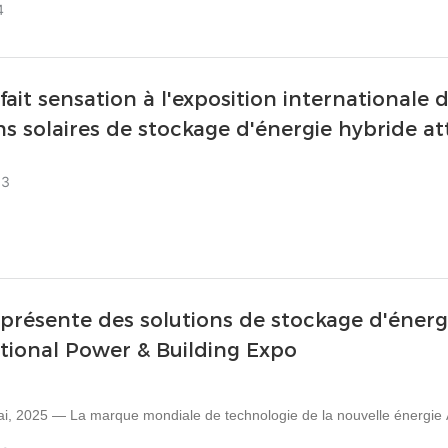
4
le secteur résidentiel, commercial et industriel, illustrant ainsi le thème 
 de pointe.
fait sensation à l'exposition internationale 
ns solaires de stockage d'énergie hybride att
03
présente des solutions de stockage d'énerg
tional Power & Building Expo
i, 2025 — La marque mondiale de technologie de la nouvelle énergie A
n Asie du Sud (portefeuille complet pour les applications résidentielles