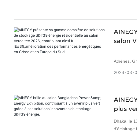
AINEGY 
salon V
en Grèc
Athènes, Gr
présenté av
2026
03
Salon inter
d'Athènes.
Verde.tec, l
AINEGY 
AINEGY une 
clientèle loc
plus ve
Dhaka, le 1
d’éclairage 
société mon