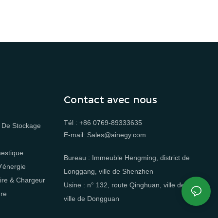
rie des nouvelles énergies en Afrique du Sud. Toutes les
Contact avec nous
Tél : +86 0769-89333635
 De Stockage
E-mail: Sales@ainegy.com
estique
Bureau : Immeuble Hengming, district de
'énergie
Longgang, ville de Shenzhen
ire & Chargeur
Usine : n° 132, route Qinghuan, ville de Qingxi,
ure
ville de Dongguan