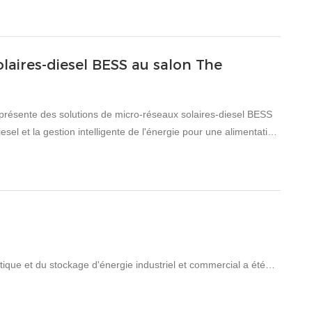
 ses portes hier. L'événement, tenu de mai 8–10 au
rticipation des visiteurs commerciaux et des experts
laires-diesel BESS au salon The
résente des solutions de micro-réseaux solaires-diesel BESS
iesel et la gestion intelligente de l'énergie pour une alimentation
ique et du stockage d'énergie industriel et commercial a été