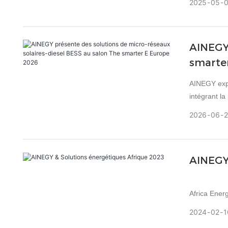
2025
05
internation
Bangabandhu
techniques
AINEGY 
smarte
AINEGY expo
intégrant la
hybride fiab
2026
06
AINEGY 
Africa Ener
lancé avec 
2024
02
1