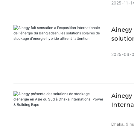
2025
11
1
électrique, 
technologie
Ainegy 
solutio
2025
06
Ainegy 
Interna
Dhaka, 9 ma
optimisées e