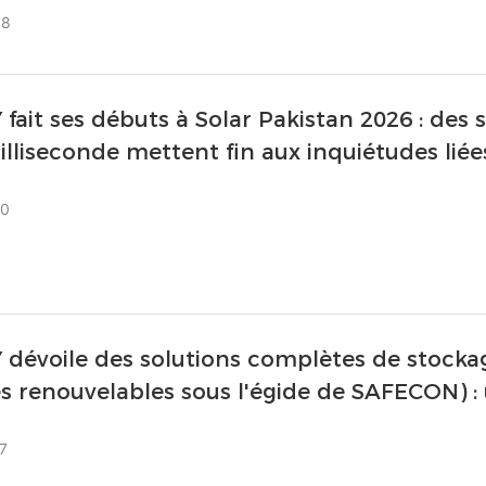
 le stand C2G110.
08
fait ses débuts à Solar Pakistan 2026 : des 
illiseconde mettent fin aux inquiétudes lié
20
dévoile des solutions complètes de stocka
s renouvelables sous l'égide de SAFECON) : 
gladesh
7