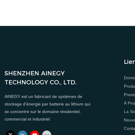
L'exposition
nouvelles e
Lie
SHENZHEN AINEGY
Domic
TECHNOLOGY CO., LTD.
Produ
Prest
AINEGY est un fabricant de systèmes de
À Pro
stockage d'énergie par batterie au lithium qui
La So
se concentre sur le domaine résidentiel,
commercial et industriel.
Nouve
Conta