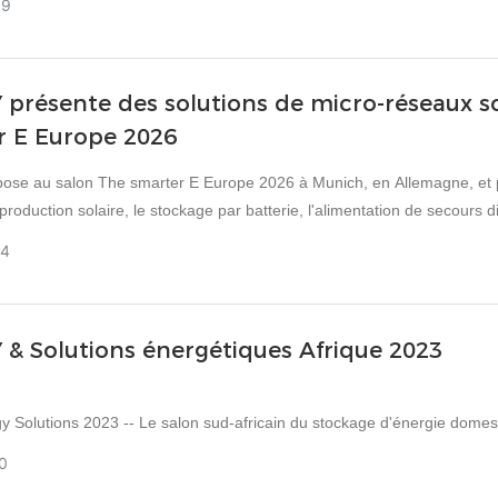
09
ale du Bangladesh & Building Expo (BIID Expo & Dialogue), qui a ouvert
 International Conference Center (BICC) à Dacca, a attiré une forte pa
présente des solutions de micro-réseaux so
r E Europe 2026
se au salon The smarter E Europe 2026 à Munich, en Allemagne, et p
 production solaire, le stockage par batterie, l'alimentation de secours d
le.
24
& Solutions énergétiques Afrique 2023
gy Solutions 2023 -- Le salon sud-africain du stockage d'énergie domest
succès le 20 septembre 2023 au Gallagher Convention Center.
0