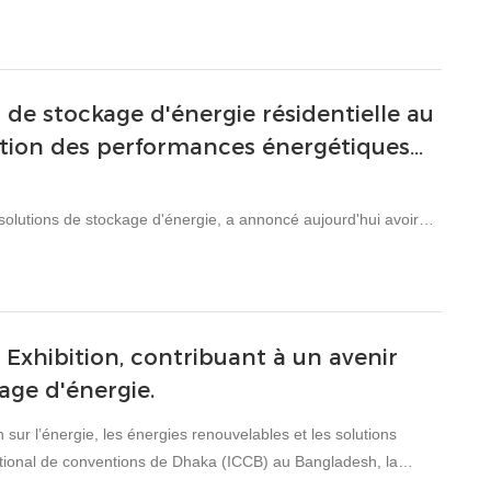
e stockage d'énergie résidentielle au
ration des performances énergétiques
olutions de stockage d'énergie, a annoncé aujourd'hui avoir
iels à base de batteries au lithium lors de Verde.tec 2026, le
rier au 1er mars au Centre des expositions méditerranéen (MEC)
es renouvelables en Grèce et en Europe du Sud, a offert à
Exhibition, contribuant à un avenir
es solutions de stockage d'énergie résidentielles à une
age d'énergie.
ur l’énergie, les énergies renouvelables et les solutions
rnational de conventions de Dhaka (ICCB) au Bangladesh, la
produits de stockage d’énergie couvrant la mobilité