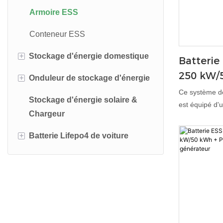
Armoire ESS
Conteneur ESS
+
Stockage d'énergie domestique
Batteri
250 kW/
+
Onduleur de stockage d'énergie
Batterie au lithium montée en
PCS + M
rack
Ce système d
Stockage d'énergie solaire &
Onduleur hors réseau
générat
est équipé d'
Chargeur
Batterie au lithium à montage
surveillance de
Onduleur hybride
mural
crête-vallée, l
+
Batterie Lifepo4 de voiture
demande et l'
Piles au lithium empilées
secours. La su
Batterie de chariot élévateur
fournit des d
Batterie au lithium debout
Remplacement du plomb
tandis que la 
par la suppre
ESS tout-en-un
Batterie AGV
par aérosol, l
Stockage d'énergie sur balcon
liquide et la p