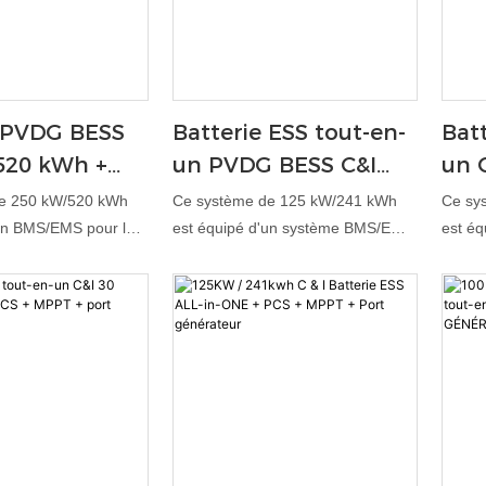
e PVDG BESS
Batterie ESS tout-en-
Batt
520 kWh +
un PVDG BESS C&I
un 
PPT + port
125 kW/241 kWh +
kWh
e 250 kW/520 kWh
Ce système de 125 kW/241 kWh
Ce sy
eur
PCS + MPPT + port
por
un BMS/EMS pour la
est équipé d'un système BMS/EMS
est éq
s cellules, l'arbitrage
pour la surveillance des cellules,
surveil
générateur
a gestion de la
l'arbitrage crête-vallée, la gestion
crête-
alimentation de
de la demande et l'alimentation de
demand
rveillance à distance
secours. La surveillance à distance
secour
onnées en temps réel,
fournit des données en temps réel,
fourni
sécurité est assurée
tandis que la sécurité est assurée
tandis
ssion des incendies
par la suppression des incendies
par la
e refroidissement
par aérosol, le refroidissement
par aé
rotection IP54. Idéal
liquide et la protection IP54. Idéal
liquide