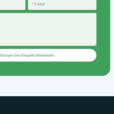
pour les centres commerciaux, les
E-Mail
écoles, les hôpitaux et les
applications similaires
Envoyer Une Enquête Maintenant