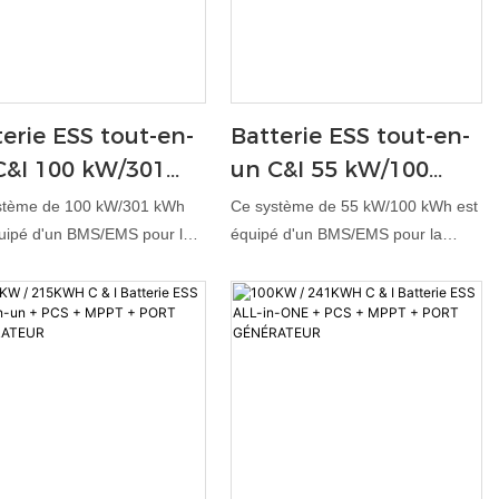
erie ESS tout-en-
Batterie ESS tout-en-
C&I 100 kW/301
un C&I 55 kW/100
 + PCS + MPPT +
kWh + PCS + MPPT +
stème de 100 kW/301 kWh
Ce système de 55 kW/100 kWh est
t générateur
port générateur
uipé d'un BMS/EMS pour la
équipé d'un BMS/EMS pour la
lance des cellules, l'arbitrage
surveillance des cellules, l'arbitrage
vallée, la gestion de la
crête-vallée, la gestion de la
e et l'alimentation de
demande et l'alimentation de
s. La surveillance à distance
secours. La surveillance à distance
t des données en temps réel,
fournit des données en temps réel,
 que la sécurité est assurée
tandis que la sécurité est assurée
 suppression des incendies
par la suppression des incendies
rosol, le refroidissement
par aérosol, le refroidissement
 et la protection IP54. Idéal
liquide et la protection IP54. Idéal