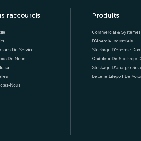
ns raccourcis
Produits
ile
Commercial & Systèmes
its
D’énergie Industriels
ations De Service
Stockage D'énergie Dom
pos De Nous
Onduleur De Stockage D
lution
Stockage D'énergie Sola
lles
Batterie Lifepo4 De Voit
ctez-Nous