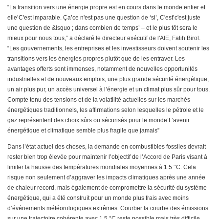
“La transition vers une énergie propre est en cours dans le monde entier et
elle’C'est imparable. Ça’ce n'est pas une question de ‘si’, C'est’c'est juste
une question de &lsquo ; dans combien de temps’ – et le plus tôt sera le
mieux pour nous tous,” a déclaré le directeur exécutif de l'AIE, Fatih Birol.
“Les gouvernements, les entreprises et les investisseurs doivent soutenir les
transitions vers les énergies propres plutôt que de les entraver. Les
avantages offerts sont immenses, notamment de nouvelles opportunités
industrielles et de nouveaux emplois, une plus grande sécurité énergétique,
un air plus pur, un accès universel à l’énergie et un climat plus sûr pour tous.
Compte tenu des tensions et de la volatilité actuelles sur les marchés
énergétiques traditionnels, les affirmations selon lesquelles le pétrole et le
gaz représentent des choix sûrs ou sécurisés pour le monde’L’avenir
énergétique et climatique semble plus fragile que jamais”
Dans l’état actuel des choses, la demande en combustibles fossiles devrait
rester bien trop élevée pour maintenir l’objectif de l’Accord de Paris visant à
limiter la hausse des températures mondiales moyennes à 1.5 °C. Cela
risque non seulement d’aggraver les impacts climatiques après une année
de chaleur record, mais également de compromettre la sécurité du système
énergétique, qui a été construit pour un monde plus frais avec moins
d’événements météorologiques extrêmes. Courber la courbe des émissions
sur une trajectoire cohérente avec 1.5 °C reste possible mais très difficile.