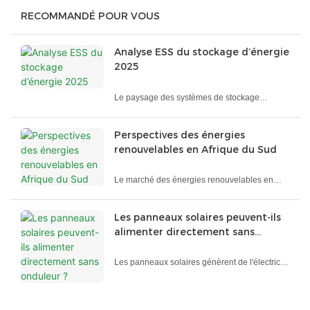
RECOMMANDÉ POUR VOUS
Analyse ESS du stockage d’énergie
2025
Le paysage des systèmes de stockage
d’énergie (ESS) en 2025 devrait connaître une
croissance continue, propulsée par
Perspectives des énergies
l’intégration des énergies renouvelables, la
renouvelables en Afrique du Sud
modernisation du réseau et les progrès de la
technologie des batteries. Ici’s un aperçu des
Le marché des énergies renouvelables en
développements clés:
Afrique du Sud devrait connaître une
croissance significative au cours de la
Les panneaux solaires peuvent-ils
prochaine décennie. D'ici 2024, la capacité
alimenter directement sans
d'énergie renouvelable de l'Afrique du Sud est
onduleur ?
estimée à environ 16,58 gigawatts (GW) et
Les panneaux solaires génèrent de l'électricité
devrait atteindre 28 GW d'ici 2029, avec un
en courant continu (CC), qui est différente de
taux de croissance annuel composé (TCAC)
l'électricité en courant alternatif (AC) utilisée
de 11,05 %.
dans la plupart des appareils électroménagers