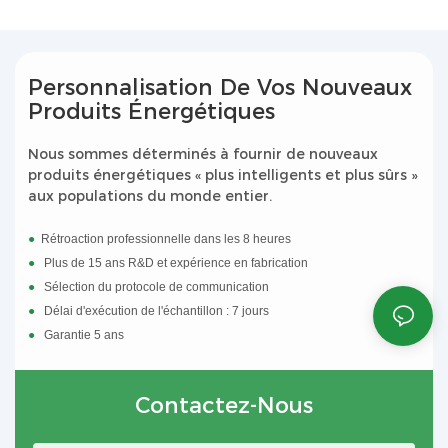
et dans le réseau électrique. Pour utiliser
l’électricité produite par les panneaux solaires
pour alimenter des appareils ménagers
courants, un onduleur est généralement
Personnalisation De Vos Nouveaux
nécessaire.
Produits Énergétiques
Nous sommes déterminés à fournir de nouveaux
Un onduleur est un appareil qui convertit
produits énergétiques « plus intelligents et plus sûrs »
l’électricité DC en électricité AC, lui permettant
aux populations du monde entier.
d’être compatible avec les appareils
électroménagers et le réseau électrique. Il
●
Rétroaction professionnelle dans les 8 heures
change la direction du courant et convertit sa
●
Plus de 15 ans R&D et expérience en fabrication
tension au niveau approprié.
●
Sélection du protocole de communication
●
Délai d'exécution de l'échantillon : 7 jours
●
Garantie 5 ans
Contactez-Nous