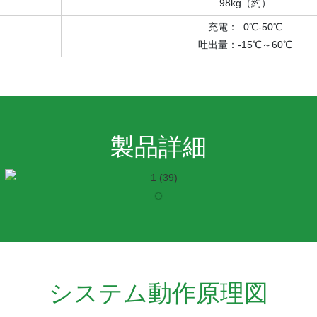
98kg（約）
充電： 0℃-50℃
吐出量：-15℃～60℃
製品詳細
システム動作原理図