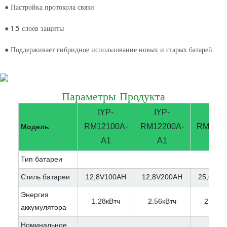
● Настройка протокола связи
● 15 слоев защиты
● Поддерживает гибридное использование новых и старых батарей.
Параметры Продукта
IYP-
IYP-
IYP-
RM12100A-
RM12200A-
RM2510
Модель
A1
A1
A1
Тип батареи
Стиль батареи
12,8V100AH
12,8V200AH
25,6V10
Энергия
1.28кВтч
2.56кВтч
2.56кВ
аккумулятора
Номинальное