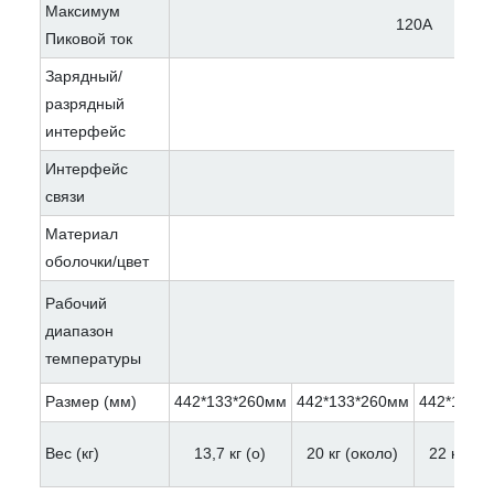
Максимум
120A
Пиковой ток
Зарядный/
разрядный
интерфейс
Интерфейс
связи
Материал
оболочки/цвет
Рабочий
диапазон
температуры
Размер (мм)
442*133*260мм
442*133*260мм
442*133*
Вес (кг)
13,7 кг (о)
20 кг (около)
22 кг (ок