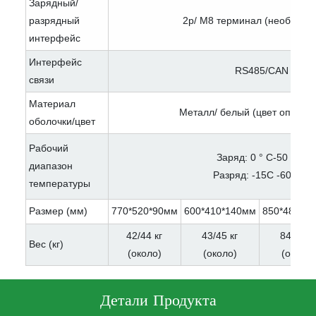
Зарядный/
разрядный
2p/ M8 терминал (необязате
интерфейс
Интерфейс
RS485/CAN
связи
Материал
Металл/ белый (цвет опцион
оболочки/цвет
Рабочий
Заряд: 0 ° C-50 ° ℃
диапазон
Разряд: -15C -60 ° ℃
температуры
Размер (мм)
770*520*90мм
600*410*140мм
850*485*1
42/44 кг
43/45 кг
84/89 к
Вес (кг)
(около)
(около)
(около)
Детали Продукта