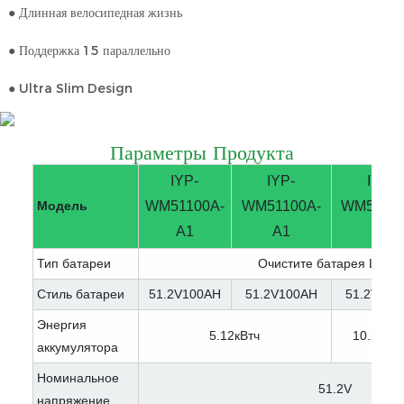
● Длинная велосипедная жизнь
● Поддержка 15 параллельно
● Ultra Slim Design
Параметры Продукта
IYP-
IYP-
IYP-
Модель
WM51100A-
WM51100A-
WM51200
A1
A1
A1
Тип батареи
Очистите батарея LifeP
Стиль батареи
51.2V100AH
51.2V100AH
51.2V200
Энергия
5.12кВтч
10.24кВт
аккумулятора
Номинальное
51.2V
напряжение