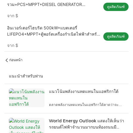
รวม+PCS+MPPT+DIESEL GENERATOR
ดูผลิตภัณฑ์
INTERFACE CABINET สำหรับ C & I ESS
จาก
$
อินเวอร์เตอร์ไฮบริด 500kW+แบตเตอรี่
LIFEPO4+MPPT+ตู้พอร์ตเครื่องกำเนิดไฟฟ้าสำหรับ
ดูผลิตภัณฑ์
C & I ESS
จาก
$
ก่อนหน้า
แนะนำสำหรับท่าน
แนวโน้มพลังงานทดแทนในแอฟริกาใต้
ตลาดพลังงานทดแทนในแอฟริกาใต้คาดว่าจะ
เติบโตอย่างมีนัยสำคัญในทศวรรษหน้า ภายในปี
2567 กำลังการผลิตพลังงานหมุนเวียนของ
World Energy Outlook แสดงให้เห็นว่า
แอฟริกาใต้คาดว่าจะอยู่ที่ประมาณ 16.58 กิกะ
รถยนต์ไฟฟ้าจำนวนมากบนท้องถนนมี
วัตต์ (GW) และคาดว่าจะสูงถึง 28 กิกะวัตต์ภายใน