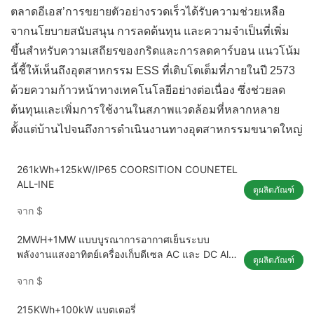
ตลาดอีเอส’การขยายตัวอย่างรวดเร็วได้รับความช่วยเหลือ
จากนโยบายสนับสนุน การลดต้นทุน และความจำเป็นที่เพิ่ม
ขึ้นสำหรับความเสถียรของกริดและการลดคาร์บอน แนวโน้ม
นี้ชี้ให้เห็นถึงอุตสาหกรรม ESS ที่เติบโตเต็มที่ภายในปี 2573
ด้วยความก้าวหน้าทางเทคโนโลยีอย่างต่อเนื่อง ซึ่งช่วยลด
ต้นทุนและเพิ่มการใช้งานในสภาพแวดล้อมที่หลากหลาย
ตั้งแต่บ้านไปจนถึงการดำเนินงานทางอุตสาหกรรมขนาดใหญ่
261kWh+125kW/IP65 COORSITION COUNETEL
ALL-INE
ดูผลิตภัณฑ์
จาก
$
2MWH+1MW แบบบูรณาการอากาศเย็นระบบ
พลังงานแสงอาทิตย์เครื่องเก็บดีเซล AC และ DC All-
ดูผลิตภัณฑ์
in-One สำหรับ C & i ESS ESS
จาก
$
215KWh+100kW แบตเตอรี่