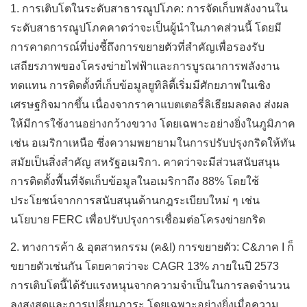
1.
การเติบโตในระดับสาธารณูปโภค: การจัดเก็บพลังงานใน
ระดับสาธารณูปโภคคาดว่าจะเป็นผู้นำในภาคส่วนนี้ โดยมี
การคาดการณ์ที่บ่งชี้ถึงการขยายตัวที่สำคัญเพื่อรองรับ
เสถียรภาพของโครงข่ายไฟฟ้าและการบูรณาการพลังงาน
ทดแทน การติดตั้งที่เก็บข้อมูลยูทิลิตี้เริ่มมีศักยภาพในเชิง
เศรษฐกิจมากขึ้น เนื่องจากราคาแบตเตอรี่ลิเธียมลดลง ส่งผล
ให้มีการใช้งานอย่างกว้างขวาง โดยเฉพาะอย่างยิ่งในภูมิภาค
เช่น อเมริกาเหนือ ซึ่งความพยายามในการปรับปรุงกริดให้ทัน
สมัยเป็นสิ่งสำคัญ สหรัฐอเมริกา. คาดว่าจะมีส่วนสนับสนุน
การติดตั้งพื้นที่จัดเก็บข้อมูลในอเมริกาถึง 88% โดยใช้
ประโยชน์จากการสนับสนุนด้านกฎระเบียบใหม่ ๆ เช่น
นโยบาย FERC เพื่อปรับปรุงการเชื่อมต่อโครงข่ายกริด
2.
ทางการค้า & อุตสาหกรรม (ค&I) การขยายตัว: C&ภาค I ก็
ขยายตัวเช่นกัน โดยคาดว่าจะ CAGR 13% ภายในปี 2573
การเติบโตนี้ได้รับแรงหนุนจากความจำเป็นในการลดจำนวน
ลงสูงสุดและการเปลี่ยนภาระ โดยเฉพาะอย่างยิ่งเมื่อความ