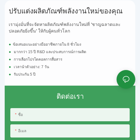
ปรับแต่งผลิตภัณฑ์พลังงานใหม่ของคุณ
อินเวอร์เตอร์เป็นอุปกรณ์ที่แปลงไฟฟ้ากระแสตรง
เป็นไฟฟ้ากระแสสลับ ทำให้สามารถใช้งานร่วมกับ
เรามุ่งมั่นที่จะจัดหาผลิตภัณฑ์พลังงานใหม่ที่ 'ชาญฉลาดและ
เครื่องใช้ไฟฟ้าและโครงข่ายไฟฟ้าได้ โดยจะ
ปลอดภัยยิ่งขึ้น' ให้กับผู้คนทั่วโลก
เปลี่ยนทิศทางของกระแสและแปลงแรงดันไฟฟ้า
ให้อยู่ในระดับที่เหมาะสม
●
ข้อเสนอแนะอย่างมืออาชีพภายใน 8 ชั่วโมง
●
มากกว่า 15 ปี R&D และประสบการณ์การผลิต
●
การเลือกโปรโตคอลการสื่อสาร
●
เวลานำตัวอย่าง: 7 วัน
●
รับประกัน 5 ปี
ติดต่อเรา
ชื่อ
อีเมล