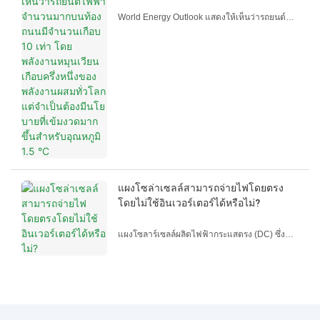
จำนวนเกือบ 10 เท่า โดยพลังงาน
ปี 2572 โดยมีอัตราการเติบโตต่อปีแบบทบต้น
หมุนเวียนเกือบครึ่งหนึ่งของพลังงานผสม
World Energy Outlook แสดงให้เห็นว่ารถยนต์
(CAGR) ที่ 11.05%
ทั่วโลก แต่จำเป็นต้องมีนโยบายที่เข้มงวด
ไฟฟ้าจำนวนมากบนท้องถนนมีจำนวนเกือบ 10
มากขึ้นสำหรับอุณหภูมิ 1.5 °C
เท่า โดยมีพลังงานหมุนเวียนเกือบครึ่งหนึ่งของ
พลังงานผสมทั่วโลก แต่จำเป็นต้องมีนโยบายที่เข้ม
งวดมากขึ้นสำหรับ 15 °C
การเปลี่ยนแปลงสำคัญที่กำลังเกิดขึ้นในวันนี้จะส่ง
ผลให้ระบบพลังงานทั่วโลกแตกต่างไปอย่างมาก
ภายในสิ้นทศวรรษนี้ ตามข้อมูลของ IEA’รายงาน
แนวโน้มพลังงานโลกฉบับใหม่ปี 2023 การเพิ่มขึ้น
อย่างน่าอัศจรรย์ของเทคโนโลยีพลังงานสะอาด
แผงโซล่าเซลล์สามารถจ่ายไฟโดยตรง
เช่น พลังงานแสงอาทิตย์ ลม รถยนต์ไฟฟ้า และปั๊ม
โดยไม่ใช้อินเวอร์เตอร์ได้หรือไม่?
ความร้อน กำลังเปลี่ยนรูปแบบวิธีที่เราจ่าย
พลังงานให้กับทุกสิ่งตั้งแต่โรงงานและยานพาหนะ
แผงโซลาร์เซลล์ผลิตไฟฟ้ากระแสตรง (DC) ซึ่ง
ไปจนถึงเครื่องใช้ภายในบ้านและระบบทำความ
แตกต่างจากไฟฟ้ากระแสสลับ (AC) ที่ใช้ในเครื่อง
ร้อน
ใช้ในครัวเรือนส่วนใหญ่และโครงข่ายไฟฟ้า หาก
ต้องการใช้ไฟฟ้าที่ผลิตได้จากแผงโซลาร์เซลล์เพื่อ
จ่ายไฟให้กับอุปกรณ์ในครัวเรือนทั่วไป โดยทั่วไป
แล้วจะต้องใช้อินเวอร์เตอร์