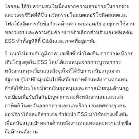
ไอออน ได้รับความสนใจเนื่องจากความสามารถในการจ่าย
และวงจรชีวิตที่ดีขึ้น นวัตกรรมในแบตเตอรี่โซลิดสเตตและ
โฟลว์ยังจัดการกับข้อกังวลด้านความปลอดภัย อายุการใช้งาน
ของวงจร และความคุ้มค่า ขยายตัวเลือกสำหรับแอปพลิเคชัน
ESS ทั่วทั้งยูทิลิตี้ C&ฉันและภาคที่อยู่อาศัย
5.
แนวโน้มระดับภูมิภาค: เอเชียซึ่งนำโดยจีน คาดว่าจะมีการ
เติบโตสูงสุดใน ESS โดยได้แรงหนุนจากการบูรณาการ
พลังงานหมุนเวียนและสิ่งจูงใจที่ได้รับการสนับสนุนจาก
รัฐบาล ยุโรปซึ่งมุ่งเน้นไปที่เสถียรภาพด้านพลังงานทดแทน
กำลังใช้ประโยชน์จากเงินอุดหนุนและการสนับสนุนด้านกฎ
ระเบียบเพื่อรับมือกับปัญหาการละทิ้งพลังงานลมและแสง
อาทิตย์ ในตะวันออกกลางและแอฟริกา ประเทศต่างๆ เช่น
แอฟริกาใต้และอิสราเอล กำลังนำ ESS มาใช้อย่างแข็งขัน
เพื่อสนับสนุนเป้าหมายด้านพลังงานทดแทนและความน่าเชื่อ
ถือด้านพลังงาน