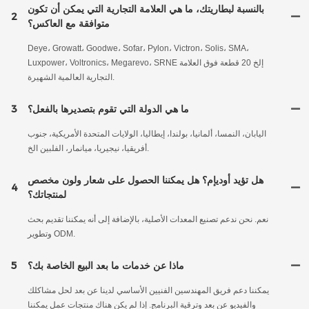
بالنسبة لبطاريتك، ما هي العلامة التجارية التي يمكن أن تكون
2
متوافقة مع العاكس؟
Deye، Growatt، Goodwe، Sofar، Pylon، Victron، Solis، SMA،
Luxpower، Voltronics، Megarevo، SRNE إلخ 20 قطعة فوق العلامة
التجارية العالمية الشهيرة.
ما هي الدولة التي تقوم بتصديرها بالفعل؟
3
اليابان، النمسا، ألمانيا، بولندا، إيطاليا، الولايات المتحدة الأمريكية، جنوب
أفريقيا، نيجيريا، ميانمار، الفلبين الخ.
هل تؤيد أوديإم؟ هل يمكننا الحصول على شعار ولون مخصص
4
لمنتجاتك؟
نعم. نحن ندعم تصنيع المعدات الأصلية، بالإضافة إلى أنه يمكننا تقديم بحث
وتطوير ODM.
ماذا عن خدمات ما بعد البيع الخاصة بك؟
5
يمكننا دعم فريق المهندسين الفنيين الأساسي لدينا عن بعد لحل مشاكلك
والفيديو عن بعد وترقية البرنامج. إذا لم يكن هناك منتجات عمل يمكننا