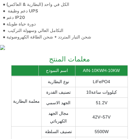
● الكل في واحد (البطارية & العاكس)
دعم وظيفة UPS
●
● دعم IP20
● دورة حياة طويلة
التكامل العالي وسهولة التركيب
●
شحن التيار المتردد + شحن الطاقة الكهروضوئية
●
معلمات المنتج
AIN-10KWH-10KW
اسم النموذج
LiFePO4
نوع البطارية
كيلووات ساعة10
تصنيف القدرة
معلمة البطارية
51.2V
الجهد الاسمي
مجال الجهد
42V~57V
الكهربائي
5500W
تصنيف السلطة