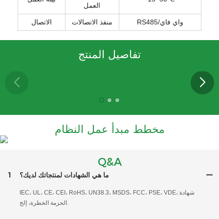
العمل
RS485/واي فاي
منفذ الاتصالات
الاتصال
تفاصيل المنتج
مخطط مبدأ عمل النظام
Q&A
ما هي الشهادات لمنتجاتك لديك؟
1
IEC، UL، CE، CEI، RoHS، UN38.3، MSDS، FCC، PSE، VDE، شهادة
الحزمة الخطرة، إلخ.