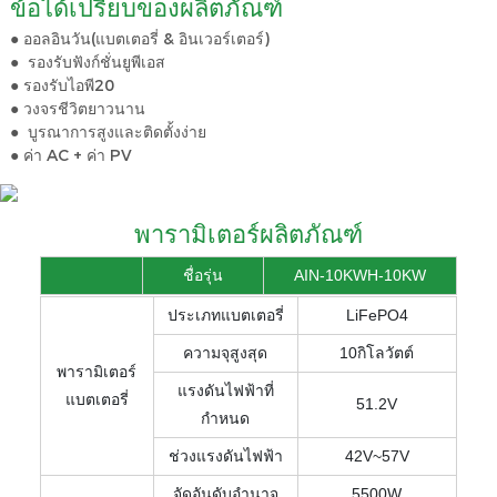
ข้อได้เปรียบของผลิตภัณฑ์
● ออลอินวัน(แบตเตอรี่ & อินเวอร์เตอร์)
●
รองรับฟังก์ชั่นยูพีเอส
● รองรับไอพี20
● วงจรชีวิตยาวนาน
●
บูรณาการสูงและติดตั้งง่าย
●
ค่า AC + ค่า PV
พารามิเตอร์ผลิตภัณฑ์
ชื่อรุ่น
AIN-10KWH-10KW
ประเภทแบตเตอรี่
LiFePO4
ความจุสูงสุด
10กิโลวัตต์
พารามิเตอร์
แรงดันไฟฟ้าที่
แบตเตอรี่
51.2V
กำหนด
ช่วงแรงดันไฟฟ้า
42V~57V
จัดอันดับอำนาจ
5500W