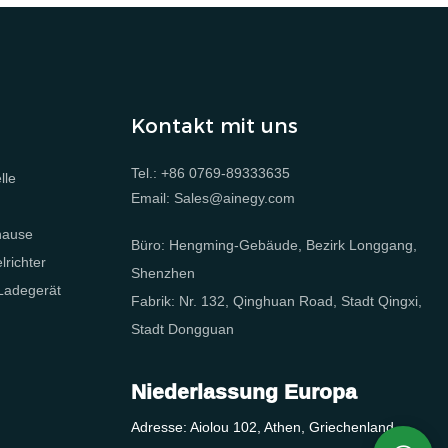
Kontakt mit uns
Tel.: +86 0769-89333635
lle
Email: Sales@ainegy.com
e
hause
Büro: Hengming-Gebäude, Bezirk Longgang,
richter
Shenzhen
 Ladegerät
Fabrik: Nr. 132, Qinghuan Road, Stadt Qingxi,
Stadt Dongguan
Niederlassung Europa
Adresse: Aiolou 102, Athen, Griechenland