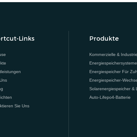
rtcut-Links
Produkte
use
Kommerzielle & Industrie
kte
Energiespeichersystem
tleistungen
Energiespeicher Für Zu
 Uns
Energiespeicher-Wechsel
ng
Solarenergiespeicher &
ichten
Auto-Lifepo4-Batterie
ktieren Sie Uns