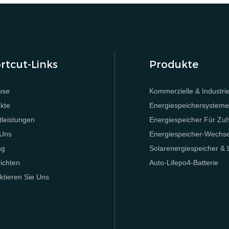
rtcut-Links
Produkte
use
Kommerzielle & Industrie
kte
Energiespeichersystem
tleistungen
Energiespeicher Für Zu
 Uns
Energiespeicher-Wechsel
ng
Solarenergiespeicher &
ichten
Auto-Lifepo4-Batterie
ktieren Sie Uns