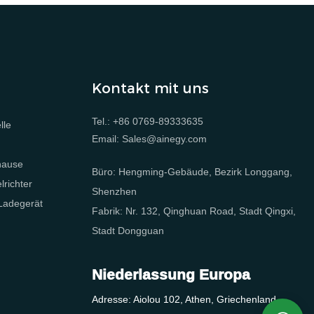
Kontakt mit uns
Tel.: +86 0769-89333635
lle
Email: Sales@ainegy.com
e
hause
Büro: Hengming-Gebäude, Bezirk Longgang,
richter
Shenzhen
 Ladegerät
Fabrik: Nr. 132, Qinghuan Road, Stadt Qingxi,
Stadt Dongguan
Niederlassung Europa
Adresse: Aiolou 102, Athen, Griechenland