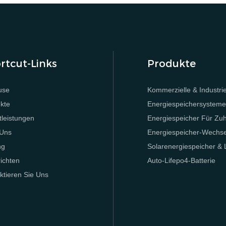
rtcut-Links
Produkte
use
Kommerzielle & Industrie
kte
Energiespeichersystem
tleistungen
Energiespeicher Für Zu
 Uns
Energiespeicher-Wechsel
ng
Solarenergiespeicher &
ichten
Auto-Lifepo4-Batterie
ktieren Sie Uns