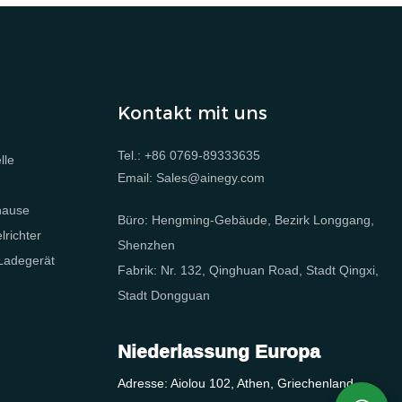
Kontakt mit uns
Tel.: +86 0769-89333635
lle
Email: Sales@ainegy.com
e
hause
Büro: Hengming-Gebäude, Bezirk Longgang,
richter
Shenzhen
 Ladegerät
Fabrik: Nr. 132, Qinghuan Road, Stadt Qingxi,
Stadt Dongguan
Niederlassung Europa
Adresse: Aiolou 102, Athen, Griechenland