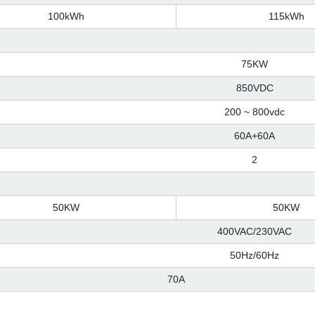
100kWh
115kWh
75KW
850VDC
200 ~ 800vdc
60A+60A
2
50KW
50KW
400VAC/230VAC
50Hz/60Hz
70A