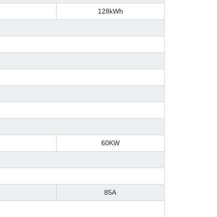
128kWh
60KW
85A