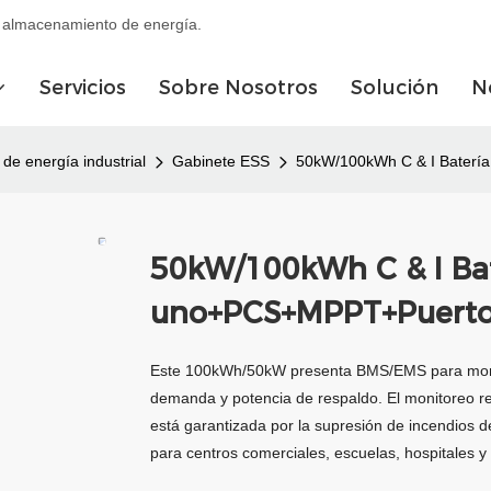
de almacenamiento de energía.
Servicios
Sobre Nosotros
Solución
N
e energía industrial
Gabinete ESS
50kW/100kWh C & I Baterí
50kW/100kWh C & I Bat
uno+PCS+MPPT+Puerto
Este 100kWh/50kW presenta BMS/EMS para monitore
demanda y potencia de respaldo. El monitoreo re
está garantizada por la supresión de incendios de
para centros comerciales, escuelas, hospitales y 