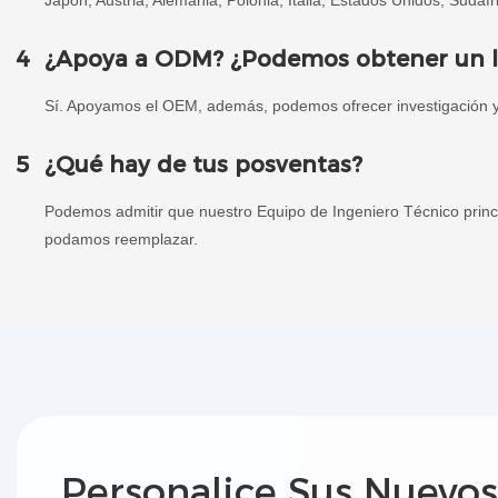
Japón, Austria, Alemania, Polonia, Italia, Estados Unidos, Sudáfri
4
¿Apoya a ODM? ¿Podemos obtener un log
Sí. Apoyamos el OEM, además, podemos ofrecer investigación 
5
¿Qué hay de tus posventas?
Podemos admitir que nuestro Equipo de Ingeniero Técnico princi
podamos reemplazar.
Personalice Sus Nuevo