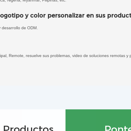
ca, Nigeria, Myanmar, Filipinas, etc.
otipo y color personalizar en sus produc
y desarrollo de ODM.
pal, Remote, resuelve sus problemas, video de soluciones remotas y p
s Productos
Pont