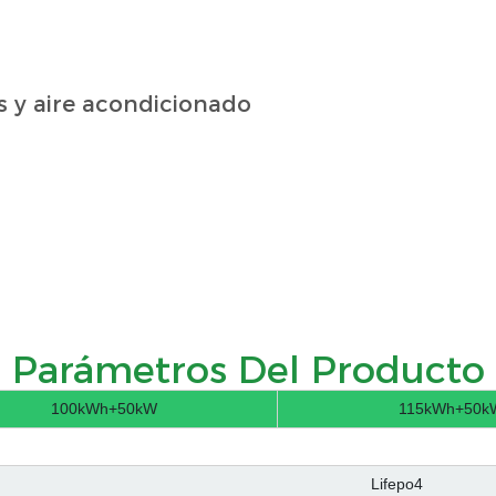
s y aire acondicionado
Parámetros Del Producto
100kWh+50kW
115kWh+50k
Lifepo4