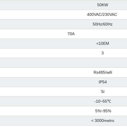
50KW
400VAC/230VAC
50Hz/60Hz
70A
<10EM
3
Rs485/wifi
IP54
Sí
-10~55℃
5%~95%
< 3000metro