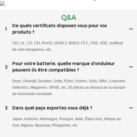
Q&A
De quels certificats disposez-vous pour vos
1
produits ?
CEI, UL, CE, CEI, RoHS, UN38.3, MSDS, FCC, PSE, VDE, certificat
de colis dangereux, etc.
Pour votre batterie, quelle marque d'onduleur
2
peuvent-ils être compatibles ?
Deye, Growatt, Goodwe, Sofar, Pylon, Victron, Solis, SMA, Luxpower,
Voltronics, Megarevo, SRNE, etc. 20 pièces au-dessus de la marque
de renommée mondiale.
3
Dans quel pays exportez-vous déjà ?
Japon, Autriche, Allemagne, Pologne, Italie, États-Unis, Afrique du
Sud, Nigeria, Myanmar, Philippines, etc.