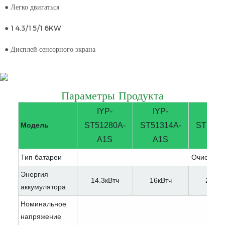
● Легко двигаться
● 14.3/15/16KW
● Дисплей сенсорного экрана
Параметры Продукта
IYP-
IYP-
IYP-
Модель
ST51280A-
ST51314A-
ST5140
A1S
A1S
A1S
Тип батареи
Очистите 
Энергия
14.3кВтч
16кВтч
20кВт
аккумулятора
Номинальное
напряжение