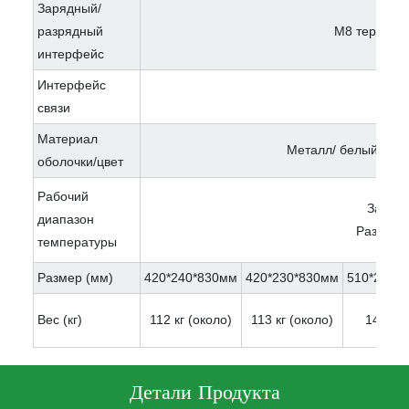
Зарядный/
разрядный
M8 терминал
интерфейс
Интерфейс
RS
связи
Материал
Металл/ белый 、 че
оболочки/цвет
Рабочий
Заряд:
диапазон
Разряд: -
температуры
Размер (мм)
420*240*830мм
420*230*830мм
510*293*
Вес (кг)
112 кг (около)
113 кг (около)
147 кг 
Детали Продукта